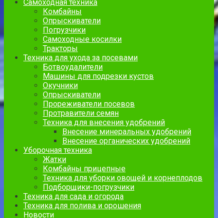
Самоходная техника
Комбайны
Опрыскиватели
Погрузчики
Самоходные косилки
Тракторы
Техника для ухода за посевами
Ботвоудалители
Машины для подрезки кустов
Окучники
Опрыскиватели
Прореживатели посевов
Протравители семян
Техника для внесения удобрений
Внесение минеральных удобрений
Внесение органических удобрений
Уборочная техника
Жатки
Комбайны прицепные
Техника для уборки овощей и корнеплодов
Подборщики-погрузчики
Техника для сада и огорода
Техника для полива и орошения
Новости