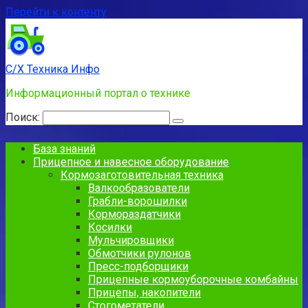
Перейти к контенту
С/Х Техника Инфо
Информационный портал о технике
Поиск:
База знаний
Прицепное и навесное оборудование
Кормозаготовительная техника
Валкообразователи
Грабли-ворошилки
Кормораздатчики
Косилки
Мульчировщики
Обмотчики рулонов
Пресс-подборщики
Прицепные кормоуборочные комбайны
Прицепы, накопители
Стогометатели