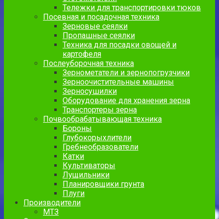
Тележки для транспортировки тюков
Посевная и посадочная техника
Зерновые сеялки
Пропашные сеялки
Техника для посадки овощей и
картофеля
Послеуборочная техника
Зернометатели и зернопогрузчики
Зерноочистительные машины
Зерносушилки
Оборудование для хранения зерна
Транспортеры зерна
Почвообрабатывающая техника
Бороны
Глубокорыхлители
Гребнеобразователи
Катки
Культиваторы
Лущильники
Планировщики грунта
Плуги
Производители
МТЗ