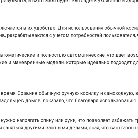
результата, и ваш газон будет выглядеть ухоженно и здор
чается в их удобстве. Для использования обычной косилк
в, разрабатываются с учетом потребностей пользователя, ч
втоматические и полностью автоматические, что дает во
кие и маневренные модели, которые идеально подходят дл
ремя. Сравнив обычную ручную косилку и самоходную, вы
ладельцев домов, показало, что благодаря использовани
нужно напрягать спину или руки, что позволяет избежать 
 заняться другими важными делами, зная, что ваш газон н