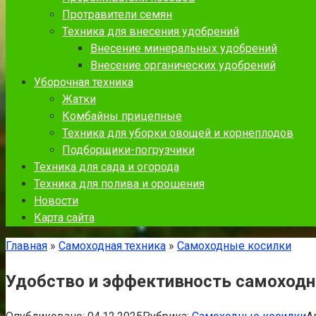
Протравители семян
Техника для внесения удобрений
Внесение минеральных удобрений
Внесение органических удобрений
Уборочная техника
Жатки
Комбайны прицепные
Техника для уборки овощей и корнеплодов
Подборщики-погрузчики
Техника для сада и огорода
Техника для полива и орошения
Новости
Карта сайта
Главная
»
Самоходная техника
»
Самоходные косилки
Удобство и эффективность самоходн