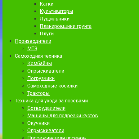
Катки
Культиваторы
Лущильники
Планировщики грунта
Плуги
Производители
МТЗ
Самоходная техника
Комбайны
Опрыскиватели
Погрузчики
Самоходные косилки
Тракторы
Техника для ухода за посевами
Ботвоудалители
Машины для подрезки кустов
Окучники
Опрыскиватели
Прореживатели посевов