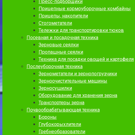
Пресс-подборщики
Прицепные кормоуборочные комбайны
Прицепы, накопители
Стогометатели
Тележки для транспортировки тюков
Посевная и посадочная техника
Зерновые сеялки
Пропашные сеялки
Техника для посадки овощей и картофеля
Послеуборочная техника
Зернометатели и зернопогрузчики
Зерноочистительные машины
Зерносушилки
Оборудование для хранения зерна
Транспортеры зерна
Почвообрабатывающая техника
Бороны
Глубокорыхлители
Гребнеобразователи