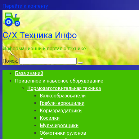
Перейти к контенту
С/Х Техника Инфо
Информационный портал о технике
Поиск:
База знаний
Прицепное и навесное оборудование
Кормозаготовительная техника
Валкообразователи
Грабли-ворошилки
Кормораздатчики
Косилки
Мульчировщики
Обмотчики рулонов