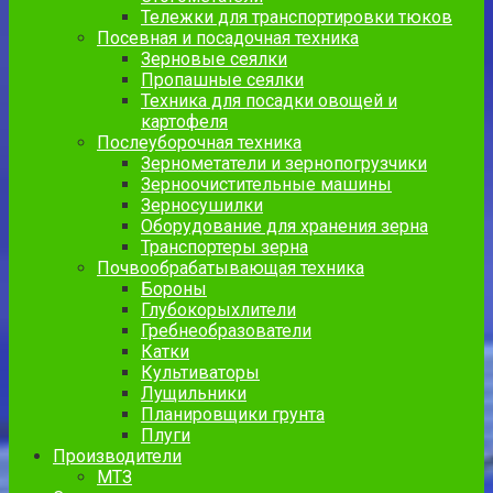
Тележки для транспортировки тюков
Посевная и посадочная техника
Зерновые сеялки
Пропашные сеялки
Техника для посадки овощей и
картофеля
Послеуборочная техника
Зернометатели и зернопогрузчики
Зерноочистительные машины
Зерносушилки
Оборудование для хранения зерна
Транспортеры зерна
Почвообрабатывающая техника
Бороны
Глубокорыхлители
Гребнеобразователи
Катки
Культиваторы
Лущильники
Планировщики грунта
Плуги
Производители
МТЗ