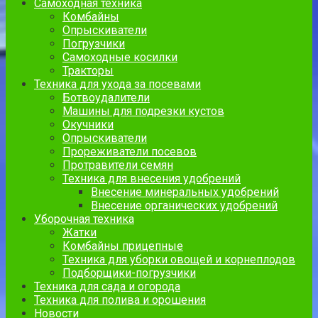
Самоходная техника
Комбайны
Опрыскиватели
Погрузчики
Самоходные косилки
Тракторы
Техника для ухода за посевами
Ботвоудалители
Машины для подрезки кустов
Окучники
Опрыскиватели
Прореживатели посевов
Протравители семян
Техника для внесения удобрений
Внесение минеральных удобрений
Внесение органических удобрений
Уборочная техника
Жатки
Комбайны прицепные
Техника для уборки овощей и корнеплодов
Подборщики-погрузчики
Техника для сада и огорода
Техника для полива и орошения
Новости