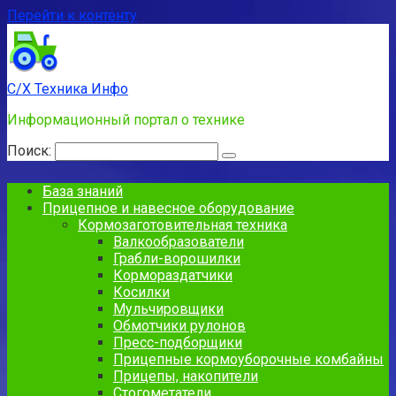
Перейти к контенту
С/Х Техника Инфо
Информационный портал о технике
Поиск:
База знаний
Прицепное и навесное оборудование
Кормозаготовительная техника
Валкообразователи
Грабли-ворошилки
Кормораздатчики
Косилки
Мульчировщики
Обмотчики рулонов
Пресс-подборщики
Прицепные кормоуборочные комбайны
Прицепы, накопители
Стогометатели