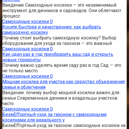
Введение Самоходные косилки — это незаменимый
инструмент для дачников и садоводов. Они облегчают
процесс
Самоходные косилки
0
Косите быстрее и качественнее: как выбрать
самоходную косилку
Почему стоит выбрать самоходную косилку? Выбор
оборудования для ухода за газоном — это важный
Самоходные косилки
0
Как один раз в год преобразить ваш сад и открыть
новые горизонты
Почему важно уделять время саду раз в год Сад — это
не только место
Самоходные косилки
0
Мощная косилка для участка как средство объединения
семьи и облегчения
Введение: почему выбор мощной косилки важен для
семьи Современные дачники и владельцы участков
часто
Самоходные косилки
0
БезмEffортный уход за газоном с самоходными
косилками для идеального у
БезмEffортный уход за газоном: самоходные косилки на