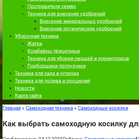
Протравители семян
Техника для внесения удобрений
Внесение минеральных удобрений
Внесение органических удобрений
Уборочная техника
Жатки
Комбайны прицепные
Техника для уборки овощей и корнеплодов
Подборщики-погрузчики
Техника для сада и огорода
Техника для полива и орошения
Новости
Карта сайта
Главная
»
Самоходная техника
»
Самоходные косилки
Как выбрать самоходную косилку д