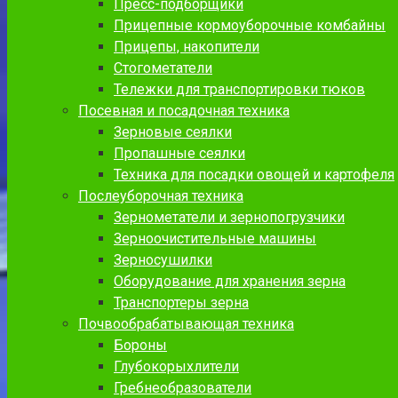
Пресс-подборщики
Прицепные кормоуборочные комбайны
Прицепы, накопители
Стогометатели
Тележки для транспортировки тюков
Посевная и посадочная техника
Зерновые сеялки
Пропашные сеялки
Техника для посадки овощей и картофеля
Послеуборочная техника
Зернометатели и зернопогрузчики
Зерноочистительные машины
Зерносушилки
Оборудование для хранения зерна
Транспортеры зерна
Почвообрабатывающая техника
Бороны
Глубокорыхлители
Гребнеобразователи