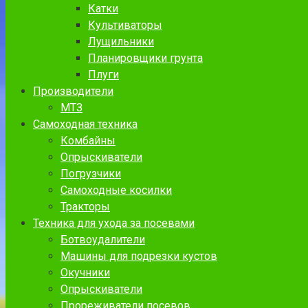
Катки
Культиваторы
Лущильники
Планировщики грунта
Плуги
Производители
МТЗ
Самоходная техника
Комбайны
Опрыскиватели
Погрузчики
Самоходные косилки
Тракторы
Техника для ухода за посевами
Ботвоудалители
Машины для подрезки кустов
Окучники
Опрыскиватели
Прореживатели посевов