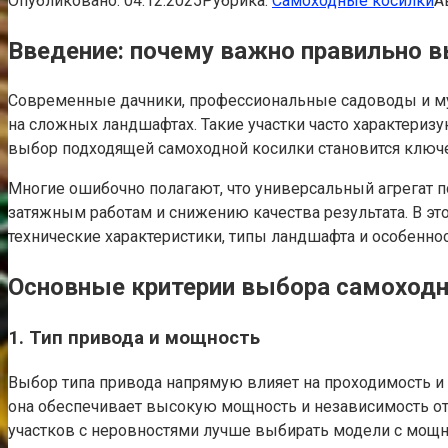
Опубликовано:
04.12.2025
Рубрика:
Самоходные косилки
А
Введение: почему важно правильно 
Современные дачники, профессиональные садоводы и м
на сложных ландшафтах. Такие участки часто характериз
выбор подходящей самоходной косилки становится ключ
Многие ошибочно полагают, что универсальный агрегат п
затяжным работам и снижению качества результата. В эт
технические характеристики, типы ландшафта и особеннос
Основные критерии выбора самоход
1. Тип привода и мощность
Выбор типа привода напрямую влияет на проходимость и
она обеспечивает высокую мощность и независимость от
участков с неровностями лучше выбирать модели с мощ