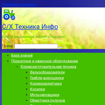
Перейти к контенту
С/Х Техника Инфо
Информационный портал о технике
Поиск:
База знаний
Прицепное и навесное оборудование
Кормозаготовительная техника
Валкообразователи
Грабли-ворошилки
Кормораздатчики
Косилки
Мульчировщики
Обмотчики рулонов