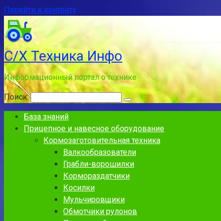
Перейти к контенту
С/Х Техника Инфо
Информационный портал о технике
Поиск:
База знаний
Прицепное и навесное оборудование
Кормозаготовительная техника
Валкообразователи
Грабли-ворошилки
Кормораздатчики
Косилки
Мульчировщики
Обмотчики рулонов