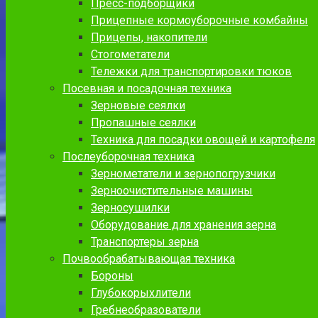
Пресс-подборщики
Прицепные кормоуборочные комбайны
Прицепы, накопители
Стогометатели
Тележки для транспортировки тюков
Посевная и посадочная техника
Зерновые сеялки
Пропашные сеялки
Техника для посадки овощей и картофеля
Послеуборочная техника
Зернометатели и зернопогрузчики
Зерноочистительные машины
Зерносушилки
Оборудование для хранения зерна
Транспортеры зерна
Почвообрабатывающая техника
Бороны
Глубокорыхлители
Гребнеобразователи