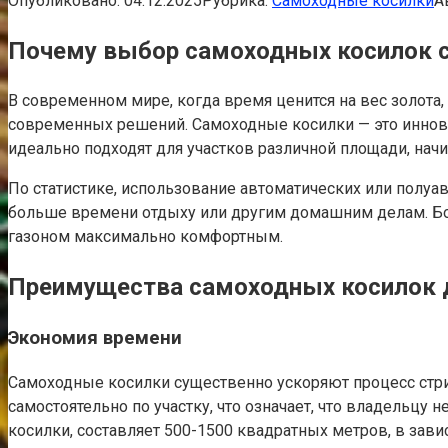
Опубликовано:
04.12.2025
Рубрика:
Самоходные косилки
А
Почему выбор самоходных косилок с
В современном мире, когда время ценится на вес золота
современных решений. Самоходные косилки — это иннова
идеально подходят для участков различной площади, нач
По статистике, использование автоматических или полуа
больше времени отдыху или другим домашним делам. Бол
газоном максимально комфортным.
Преимущества самоходных косилок д
Экономия времени
Самоходные косилки существенно ускоряют процесс стри
самостоятельно по участку, что означает, что владельцу 
косилки, составляет 500-1500 квадратных метров, в завис