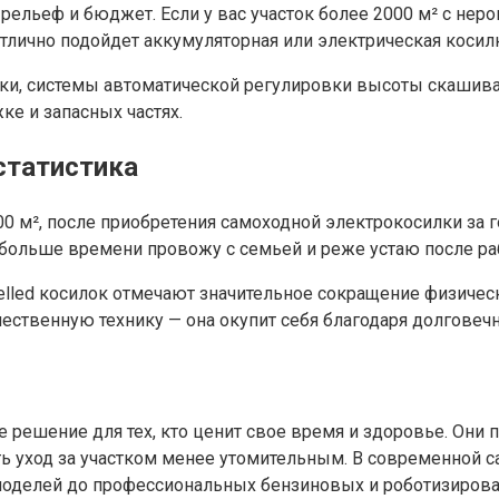
 рельеф и бюджет. Если у вас участок более 2000 м² с не
тлично подойдет аккумуляторная или электрическая косилк
ки, системы автоматической регулировки высоты скашиван
ке и запасных частях.
статистика
 м², после приобретения самоходной электрокосилки за год
ь больше времени провожу с семьей и реже устаю после ра
lled косилок отмечают значительное сокращение физическ
чественную технику — она окупит себя благодаря долговеч
решение для тех, кто ценит свое время и здоровье. Они 
лать уход за участком менее утомительным. В современной
оделей до профессиональных бензиновых и роботизирова