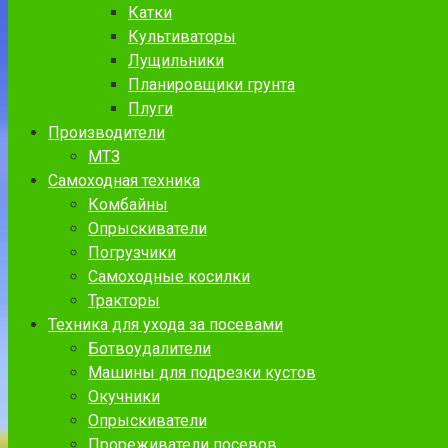
Катки
Культиваторы
Лущильники
Планировщики грунта
Плуги
Производители
МТЗ
Самоходная техника
Комбайны
Опрыскиватели
Погрузчики
Самоходные косилки
Тракторы
Техника для ухода за посевами
Ботвоудалители
Машины для подрезки кустов
Окучники
Опрыскиватели
Прореживатели посевов