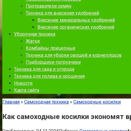
Протравители семян
Техника для внесения удобрений
Внесение минеральных удобрений
Внесение органических удобрений
Уборочная техника
Жатки
Комбайны прицепные
Техника для уборки овощей и корнеплодов
Подборщики-погрузчики
Техника для сада и огорода
Техника для полива и орошения
Новости
Карта сайта
Главная
»
Самоходная техника
»
Самоходные косилки
Как самоходные косилки экономят вр