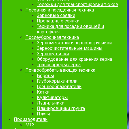
Тележки для транспортировки тюков
Посевная и посадочная техника
Зерновые сеялки
Пропашные сеялки
Техника для посадки овощей и
картофеля
Послеуборочная техника
Зернометатели и зернопогрузчики
Зерноочистительные машины
Зерносушилки
Оборудование для хранения зерна
Транспортеры зерна
Почвообрабатывающая техника
Бороны
Глубокорыхлители
Гребнеобразователи
Катки
Культиваторы
Лущильники
Планировщики грунта
Плуги
Производители
МТЗ