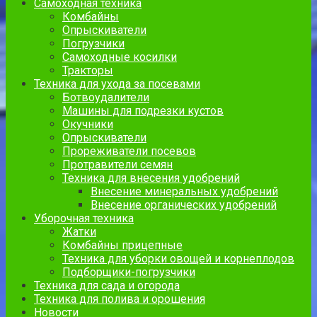
Самоходная техника
Комбайны
Опрыскиватели
Погрузчики
Самоходные косилки
Тракторы
Техника для ухода за посевами
Ботвоудалители
Машины для подрезки кустов
Окучники
Опрыскиватели
Прореживатели посевов
Протравители семян
Техника для внесения удобрений
Внесение минеральных удобрений
Внесение органических удобрений
Уборочная техника
Жатки
Комбайны прицепные
Техника для уборки овощей и корнеплодов
Подборщики-погрузчики
Техника для сада и огорода
Техника для полива и орошения
Новости