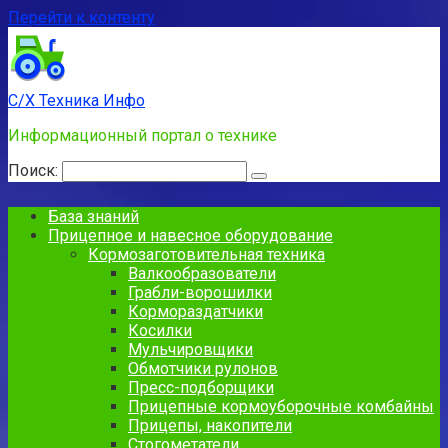
Перейти к контенту
С/Х Техника Инфо
Информационный портал о технике
Поиск:
База знаний
Прицепное и навесное оборудование
Кормозаготовительная техника
Валкообразователи
Грабли-ворошилки
Кормораздатчики
Косилки
Мульчировщики
Обмотчики рулонов
Пресс-подборщики
Прицепные кормоуборочные комбайны
Прицепы, накопители
Стогометатели