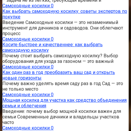
– задача не из легких, требующая времени и
Самоходные косилки
0
Как выбрать самоходную косилку: советы экспертов по
покупке
Введение Самоходные косилки — это незаменимый
инструмент для дачников и садоводов. Они облегчают
процесс
Самоходные косилки
0
Косите быстрее и качественнее: как выбрать
самоходную косилку
Почему стоит выбрать самоходную косилку? Выбор
оборудования для ухода за газоном — это важный
Самоходные косилки
0
Как один раз в год преобразить ваш сад и открыть
новые горизонты
Почему важно уделять время саду раз в год Сад — это
не только место
Самоходные косилки
0
Мощная косилка для участка как средство объединения
семьи и облегчения
Введение: почему выбор мощной косилки важен для
семьи Современные дачники и владельцы участков
часто
Самоходные косилки
0