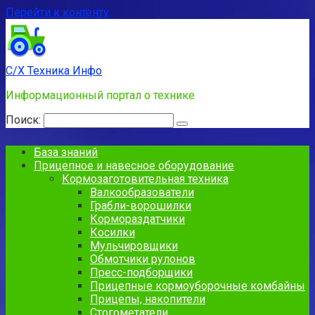
Перейти к контенту
С/Х Техника Инфо
Информационный портал о технике
Поиск:
База знаний
Прицепное и навесное оборудование
Кормозаготовительная техника
Валкообразователи
Грабли-ворошилки
Кормораздатчики
Косилки
Мульчировщики
Обмотчики рулонов
Пресс-подборщики
Прицепные кормоуборочные комбайны
Прицепы, накопители
Стогометатели