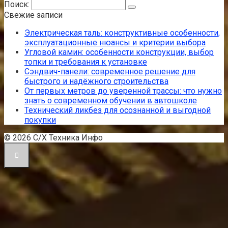
Поиск:
Свежие записи
Электрическая таль: конструктивные особенности,
эксплуатационные нюансы и критерии выбора
Угловой камин: особенности конструкции, выбор
топки и требования к установке
Сэндвич-панели: современное решение для
быстрого и надёжного строительства
От первых метров до уверенной трассы: что нужно
знать о современном обучении в автошколе
Технический ликбез для осознанной и выгодной
покупки
© 2026 С/Х Техника Инфо