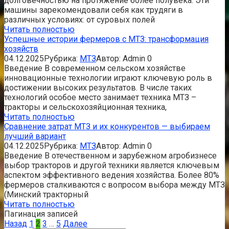
долговечностью на протяжение более полувека. Эти
машины зарекомендовали себя как трудяги в
различных условиях: от суровых полей
Читать полностью
Успешные истории фермеров с МТЗ: трансформация
хозяйств
04.12.2025
Рубрика:
МТЗ
Автор:
Admin
0
Введение В современном сельском хозяйстве
инновационные технологии играют ключевую роль в
достижении высоких результатов. В числе таких
технологий особое место занимает техника МТЗ –
тракторы и сельскохозяйционная техника,
Читать полностью
Сравнение затрат МТЗ и их конкурентов — выбираем
лучший вариант
04.12.2025
Рубрика:
МТЗ
Автор:
Admin
0
Введение В отечественном и зарубежном агробизнесе
выбор тракторов и другой техники является ключевым
аспектом эффективного ведения хозяйства. Более 80%
фермеров сталкиваются с вопросом выбора между МТЗ
(Минский тракторный
Читать полностью
Пагинация записей
Назад
1
2
3
…
5
Далее