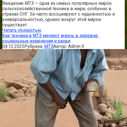
Введение МТЗ — одна из самых популярных марок
сельскохозяйственной техники в мире, особенно в
странах СНГ. Ее часто ассоциируют с надежностью и
универсальностью, однако вокруг этой марки
существует
Читать полностью
Как техника и МТЗ меняют жизнь в деревне:
социальные изменения и разви
04.12.2025
Рубрика:
МТЗ
Автор:
Admin
0