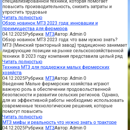
специализированной техники, которая помогает
повысить производительность, снизить затраты и
упростить трудовые
Читать полностью
Обзор новинок МТЗ 2023 года: инновации и
преимущества для фермеров
04.12.2025
Рубрика:
МТЗ
Автор:
Admin
0
Обзор новинок МТЗ 2023 года: что вам нужно знать?
МТЗ (Минский тракторный завод) традиционно занимает
лидирующие позиции на рынке сельскохозяйственной
техники. В 2023 году компания представила целый ряд
Читать полностью
Техника МТЗ для поддержки малых фермерских
хозяйств
04.12.2025
Рубрика:
МТЗ
Автор:
Admin
0
Введение Малые фермерские хозяйства играют
важную роль в обеспечении продовольственной
безопасности и развитии сельских регионов. Однако,
для их эффективной работы необходимо использовать
современные технологические решения, которые
помогут повысить
Читать полностью
МТЗ мифы и реальность что нужно знать о тракторе
04.12.2025
Рубрика:
МТЗ
Автор:
Admin
0