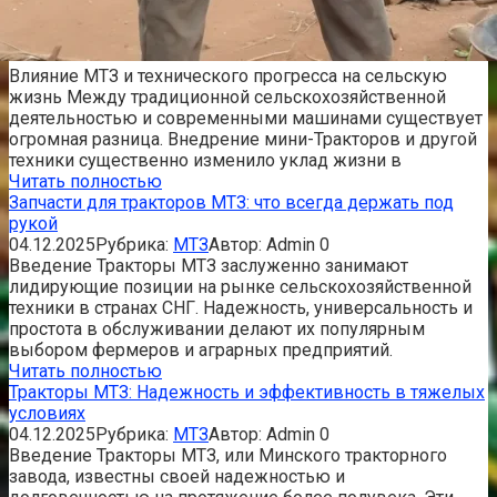
Влияние МТЗ и технического прогресса на сельскую
жизнь Между традиционной сельскохозяйственной
деятельностью и современными машинами существует
огромная разница. Внедрение мини-Тракторов и другой
техники существенно изменило уклад жизни в
Читать полностью
Запчасти для тракторов МТЗ: что всегда держать под
рукой
04.12.2025
Рубрика:
МТЗ
Автор:
Admin
0
Введение Тракторы МТЗ заслуженно занимают
лидирующие позиции на рынке сельскохозяйственной
техники в странах СНГ. Надежность, универсальность и
простота в обслуживании делают их популярным
выбором фермеров и аграрных предприятий.
Читать полностью
Тракторы МТЗ: Надежность и эффективность в тяжелых
условиях
04.12.2025
Рубрика:
МТЗ
Автор:
Admin
0
Введение Тракторы МТЗ, или Минского тракторного
завода, известны своей надежностью и