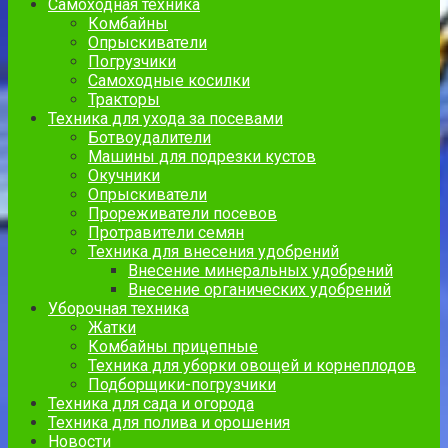
Самоходная техника
Комбайны
Опрыскиватели
Погрузчики
Самоходные косилки
Тракторы
Техника для ухода за посевами
Ботвоудалители
Машины для подрезки кустов
Окучники
Опрыскиватели
Прореживатели посевов
Протравители семян
Техника для внесения удобрений
Внесение минеральных удобрений
Внесение органических удобрений
Уборочная техника
Жатки
Комбайны прицепные
Техника для уборки овощей и корнеплодов
Подборщики-погрузчики
Техника для сада и огорода
Техника для полива и орошения
Новости