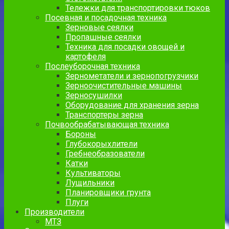
Тележки для транспортировки тюков
Посевная и посадочная техника
Зерновые сеялки
Пропашные сеялки
Техника для посадки овощей и
картофеля
Послеуборочная техника
Зернометатели и зернопогрузчики
Зерноочистительные машины
Зерносушилки
Оборудование для хранения зерна
Транспортеры зерна
Почвообрабатывающая техника
Бороны
Глубокорыхлители
Гребнеобразователи
Катки
Культиваторы
Лущильники
Планировщики грунта
Плуги
Производители
МТЗ