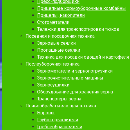
Пресс-подборщики
Прицепные кормоуборочные комбайны
Прицепы, накопители
Стогометатели
Тележки для транспортировки тюков
Посевная и посадочная техника
Зерновые сеялки
Пропашные сеялки
Техника для посадки овощей и картофеля
Послеуборочная техника
Зернометатели и зернопогрузчики
Зерноочистительные машины
Зерносушилки
Оборудование для хранения зерна
Транспортеры зерна
Почвообрабатывающая техника
Бороны
Глубокорыхлители
Гребнеобразователи