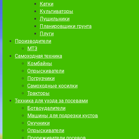
Катки
Культиваторы
Лущильники
Планировщики грунта
Плуги
Производители
МТЗ
Самоходная техника
Комбайны
Опрыскиватели
Погрузчики
Самоходные косилки
Тракторы
Техника для ухода за посевами
Ботвоудалители
Машины для подрезки кустов
Окучники
Опрыскиватели
Прореживатели посевов