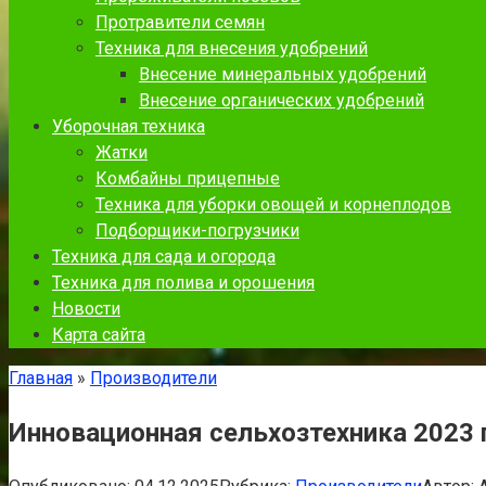
Протравители семян
Техника для внесения удобрений
Внесение минеральных удобрений
Внесение органических удобрений
Уборочная техника
Жатки
Комбайны прицепные
Техника для уборки овощей и корнеплодов
Подборщики-погрузчики
Техника для сада и огорода
Техника для полива и орошения
Новости
Карта сайта
Главная
»
Производители
Инновационная сельхозтехника 2023 