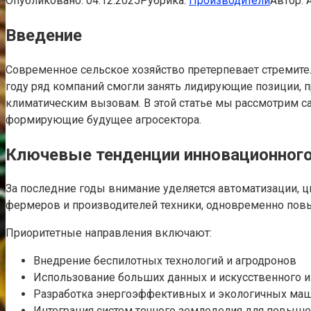
Опубликовано:
04.12.2025
Рубрика:
Производители
Автор:
Введение
Современное сельское хозяйство претерпевает стремите
году ряд компаний смогли занять лидирующие позиции, 
климатическим вызовам. В этой статье мы рассмотрим с
формирующие будущее агросектора.
Ключевые тенденции инновационного 
За последние годы внимание уделяется автоматизации, 
фермеров и производителей техники, одновременно повы
Приоритетные направления включают:
Внедрение беспилотных технологий и агродронов
Использование больших данных и искусственного и
Разработка энергоэффективных и экологичных ма
Интеграция систем точного земледелия для повыш