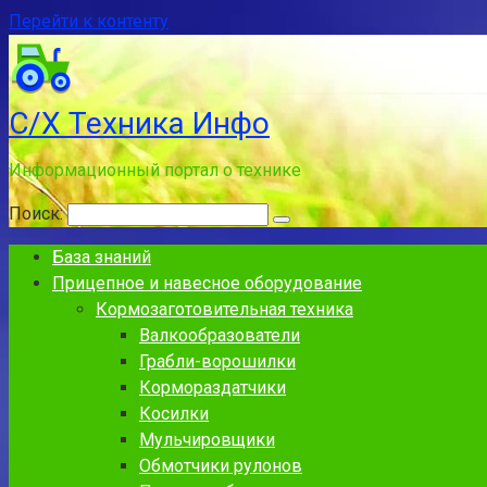
Перейти к контенту
С/Х Техника Инфо
Информационный портал о технике
Поиск:
База знаний
Прицепное и навесное оборудование
Кормозаготовительная техника
Валкообразователи
Грабли-ворошилки
Кормораздатчики
Косилки
Мульчировщики
Обмотчики рулонов