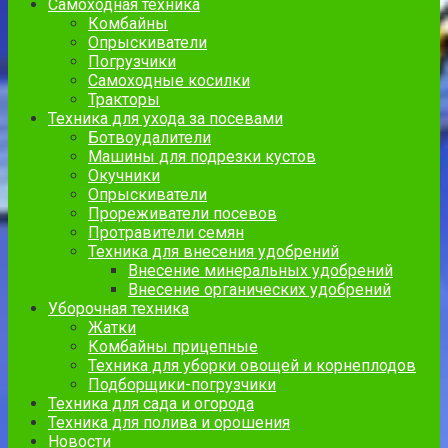
Самоходная техника
Комбайны
Опрыскиватели
Погрузчики
Самоходные косилки
Тракторы
Техника для ухода за посевами
Ботвоудалители
Машины для подрезки кустов
Окучники
Опрыскиватели
Прореживатели посевов
Протравители семян
Техника для внесения удобрений
Внесение минеральных удобрений
Внесение органических удобрений
Уборочная техника
Жатки
Комбайны прицепные
Техника для уборки овощей и корнеплодов
Подборщики-погрузчики
Техника для сада и огорода
Техника для полива и орошения
Новости