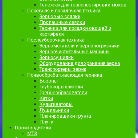
Тележки для транспортировки тюков
Посевная и посадочная техника
Зерновые сеялки
Пропашные сеялки
Техника для посадки овощей и
картофеля
Послеуборочная техника
Зернометатели и зернопогрузчики
Зерноочистительные машины
Зерносушилки
Оборудование для хранения зерна
Транспортеры зерна
Почвообрабатывающая техника
Бороны
Глубокорыхлители
Гребнеобразователи
Катки
Культиваторы
Лущильники
Планировщики грунта
Плуги
Производители
МТЗ