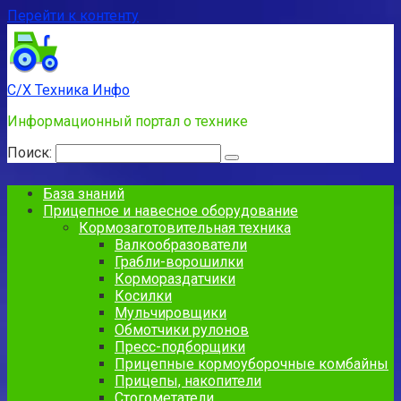
Перейти к контенту
С/Х Техника Инфо
Информационный портал о технике
Поиск:
База знаний
Прицепное и навесное оборудование
Кормозаготовительная техника
Валкообразователи
Грабли-ворошилки
Кормораздатчики
Косилки
Мульчировщики
Обмотчики рулонов
Пресс-подборщики
Прицепные кормоуборочные комбайны
Прицепы, накопители
Стогометатели