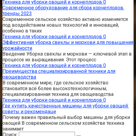
Техника для уборки овощей и корнеплодов
0
Современное оборудование для сбора корнеплодов:
тренды 2023
Современное сельское хозяйство активно изменяется
под воздействием новых технологий и инноваций,
особенно в таких
Техника для уборки овощей и корнеплодов
0
Эффективная уборка свеклы и моркови для повышения
урожайности
Введение Уборка свеклы и моркови — ключевой этап в
процессе их выращивания. Этот процесс
Техника для уборки овощей и корнеплодов
0
Преимущества специализированной техники для
овощеводства
В современном мире, где сельское хозяйство
становится всё более высокотехнологичным,
специализированная техника для овощеводства
Техника для уборки овощей и корнеплодов
0
Где купить качественные машины для уборки овощей:
советы и рекомендаци
Почему важен правильный выбор машины для уборки
овощей В современном сельском хозяйстве техника
занимает
Поиск: