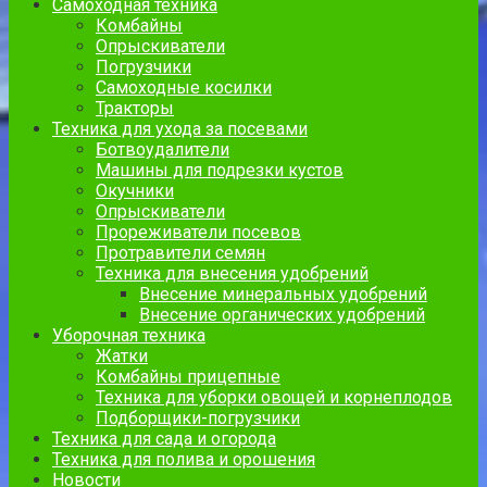
Самоходная техника
Комбайны
Опрыскиватели
Погрузчики
Самоходные косилки
Тракторы
Техника для ухода за посевами
Ботвоудалители
Машины для подрезки кустов
Окучники
Опрыскиватели
Прореживатели посевов
Протравители семян
Техника для внесения удобрений
Внесение минеральных удобрений
Внесение органических удобрений
Уборочная техника
Жатки
Комбайны прицепные
Техника для уборки овощей и корнеплодов
Подборщики-погрузчики
Техника для сада и огорода
Техника для полива и орошения
Новости