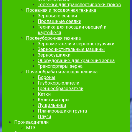
Тележки для транспортировки тюков
Посевная и посадочная техника
Зерновые сеялки
Пропашные сеялки
Техника для посадки овощей и
картофеля
Послеуборочная техника
Зернометатели и зернопогрузчики
Зерноочистительные машины
Зерносушилки
Оборудование для хранения зерна
Транспортеры зерна
Почвообрабатывающая техника
Бороны
Глубокорыхлители
Гребнеобразователи
Катки
Культиваторы
Лущильники
Планировщики грунта
Плуги
Производители
МТЗ