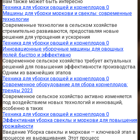
Вам также может быть интересно
Техника для уборки овощей и корнеплодов
0
Машины для уборки моркови и свеклы: современные
технологии
Современные технологии в сельском хозяйстве
стремительно развиваются, предоставляя новые
решения для упрощения и ускорения
Техника для уборки овощей и корнеплодов
0
Инновационные уборочные машины для овощных
полей: быстро и эффективно
Современное сельское хозяйство требует актуальных
решений для повышения эффективности производства.
Одним из важнейших этапов
Техника для уборки овощей и корнеплодов
0
Современное оборудование для сбора корнеплодов:
тренды 2023
Современное сельское хозяйство активно изменяется
под воздействием новых технологий и инноваций,
особенно в таких
Техника для уборки овощей и корнеплодов
0
Эффективная уборка свеклы и моркови для повышения
урожайности
Введение Уборка свеклы и моркови — ключевой этап в
процессе их выращивания. Этот процесс