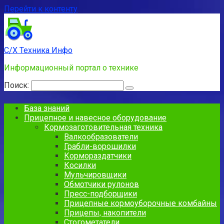
Перейти к контенту
С/Х Техника Инфо
Информационный портал о технике
Поиск:
База знаний
Прицепное и навесное оборудование
Кормозаготовительная техника
Валкообразователи
Грабли-ворошилки
Кормораздатчики
Косилки
Мульчировщики
Обмотчики рулонов
Пресс-подборщики
Прицепные кормоуборочные комбайны
Прицепы, накопители
Стогометатели