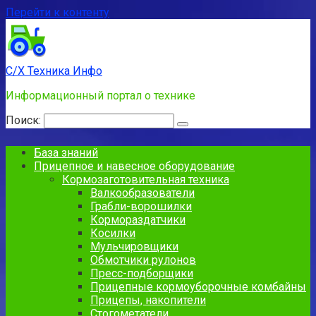
Перейти к контенту
С/Х Техника Инфо
Информационный портал о технике
Поиск:
База знаний
Прицепное и навесное оборудование
Кормозаготовительная техника
Валкообразователи
Грабли-ворошилки
Кормораздатчики
Косилки
Мульчировщики
Обмотчики рулонов
Пресс-подборщики
Прицепные кормоуборочные комбайны
Прицепы, накопители
Стогометатели