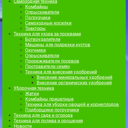
Самоходная техника
Комбайны
Опрыскиватели
Погрузчики
Самоходные косилки
Тракторы
Техника для ухода за посевами
Ботвоудалители
Машины для подрезки кустов
Окучники
Опрыскиватели
Прореживатели посевов
Протравители семян
Техника для внесения удобрений
Внесение минеральных удобрений
Внесение органических удобрений
Уборочная техника
Жатки
Комбайны прицепные
Техника для уборки овощей и корнеплодов
Подборщики-погрузчики
Техника для сада и огорода
Техника для полива и орошения
Новости