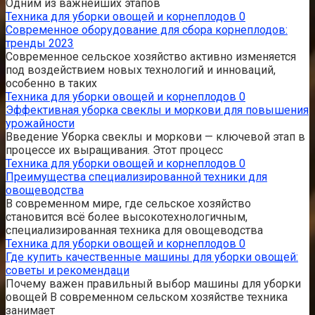
Одним из важнейших этапов
Техника для уборки овощей и корнеплодов
0
Современное оборудование для сбора корнеплодов:
тренды 2023
Современное сельское хозяйство активно изменяется
под воздействием новых технологий и инноваций,
особенно в таких
Техника для уборки овощей и корнеплодов
0
Эффективная уборка свеклы и моркови для повышения
урожайности
Введение Уборка свеклы и моркови — ключевой этап в
процессе их выращивания. Этот процесс
Техника для уборки овощей и корнеплодов
0
Преимущества специализированной техники для
овощеводства
В современном мире, где сельское хозяйство
становится всё более высокотехнологичным,
специализированная техника для овощеводства
Техника для уборки овощей и корнеплодов
0
Где купить качественные машины для уборки овощей:
советы и рекомендаци
Почему важен правильный выбор машины для уборки
овощей В современном сельском хозяйстве техника
занимает