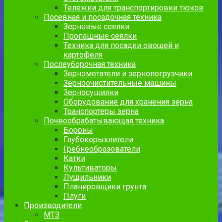
Тележки для транспортировки тюков
Посевная и посадочная техника
Зерновые сеялки
Пропашные сеялки
Техника для посадки овощей и
картофеля
Послеуборочная техника
Зернометатели и зернопогрузчики
Зерноочистительные машины
Зерносушилки
Оборудование для хранения зерна
Транспортеры зерна
Почвообрабатывающая техника
Бороны
Глубокорыхлители
Гребнеобразователи
Катки
Культиваторы
Лущильники
Планировщики грунта
Плуги
Производители
МТЗ