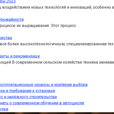
нды 2023
 воздействием новых технологий и инноваций, особенно в
урожайности
роцессе их выращивания. Этот процесс
одства
я всё более высокотехнологичным, специализированная те
оветы и рекомендаци
ощей В современном сельском хозяйстве техника занима
 эксплуатационные нюансы и критерии выбора
ки и требования к установке
о и надёжного строительства
знать о современном обучении в автошколе
упки