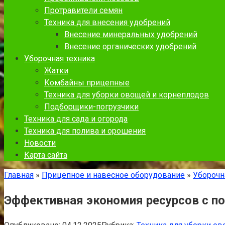
Протравители семян
Техника для внесения удобрений
Внесение минеральных удобрений
Внесение органических удобрений
Уборочная техника
Жатки
Комбайны прицепные
Техника для уборки овощей и корнеплодов
Подборщики-погрузчики
Техника для сада и огорода
Техника для полива и орошения
Новости
Карта сайта
Главная
»
Прицепное и навесное оборудование
»
Уборочн
Эффективная экономия ресурсов с п