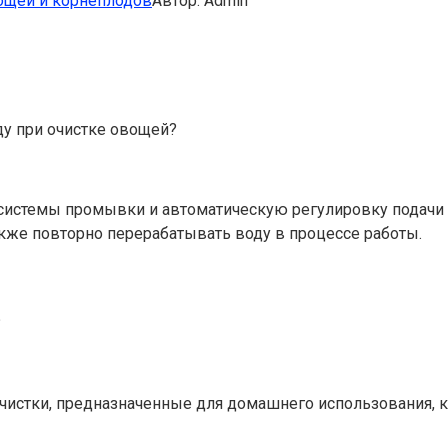
вощей и корнеплодов
Автор:
Admin
ду при очистке овощей?
стемы промывки и автоматическую регулировку подачи в
акже повторно перерабатывать воду в процессе работы.
?
стки, предназначенные для домашнего использования, к