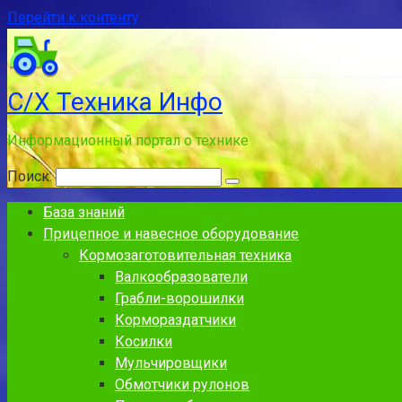
Перейти к контенту
С/Х Техника Инфо
Информационный портал о технике
Поиск:
База знаний
Прицепное и навесное оборудование
Кормозаготовительная техника
Валкообразователи
Грабли-ворошилки
Кормораздатчики
Косилки
Мульчировщики
Обмотчики рулонов