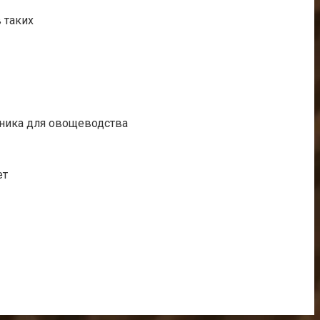
 таких
хника для овощеводства
ет