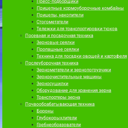
Пресс-подборщики
Прицепные кормоуборочные комбайны
Прицепы, накопители
Стогометатели
Тележки для транспортировки тюков
Посевная и посадочная техника
Зерновые сеялки
Пропашные сеялки
Техника для посадки овощей и картофеля
Послеуборочная техника
Зернометатели и зернопогрузчики
Зерноочистительные машины
Зерносушилки
Оборудование для хранения зерна
Транспортеры зерна
Почвообрабатывающая техника
Бороны
Глубокорыхлители
Гребнеобразователи