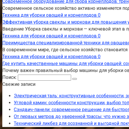
Современное оборудование для сбора корнеплодов: тре
Современное сельское хозяйство активно изменяется под
Техника для уборки овощей и корнеплодов
0
Эффективная уборка свеклы и моркови для повышения 
Введение Уборка свеклы и моркови — ключевой этап в п
Техника для уборки овощей и корнеплодов
0
Преимущества специализированной техники для овощев
В современном мире, где сельское хозяйство становитс
Техника для уборки овощей и корнеплодов
0
Где купить качественные машины для уборки овощей: с
Почему важен правильный выбор машины для уборки ов
Поиск:
Свежие записи
Электрическая таль: конструктивные особенности,
Угловой камин: особенности конструкции, выбор топ
Сэндвич-панели: современное решение для быстрог
От первых метров до уверенной трассы: что нужно 
Технический ликбез для осознанной и выгодной пок