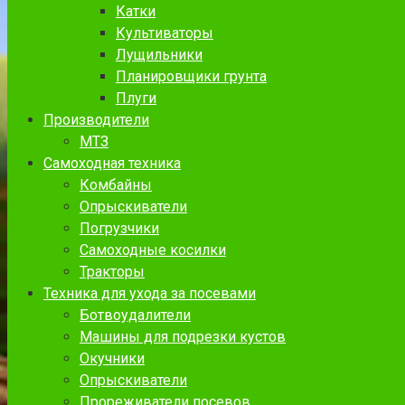
Катки
Культиваторы
Лущильники
Планировщики грунта
Плуги
Производители
МТЗ
Самоходная техника
Комбайны
Опрыскиватели
Погрузчики
Самоходные косилки
Тракторы
Техника для ухода за посевами
Ботвоудалители
Машины для подрезки кустов
Окучники
Опрыскиватели
Прореживатели посевов