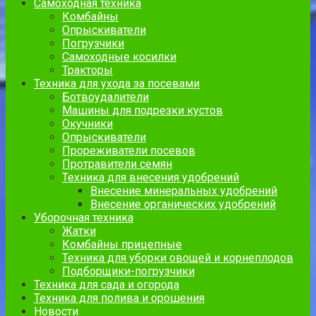
Самоходная техника
Комбайны
Опрыскиватели
Погрузчики
Самоходные косилки
Тракторы
Техника для ухода за посевами
Ботвоудалители
Машины для подрезки кустов
Окучники
Опрыскиватели
Прореживатели посевов
Протравители семян
Техника для внесения удобрений
Внесение минеральных удобрений
Внесение органических удобрений
Уборочная техника
Жатки
Комбайны прицепные
Техника для уборки овощей и корнеплодов
Подборщики-погрузчики
Техника для сада и огорода
Техника для полива и орошения
Новости