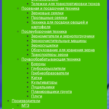
Тележки для транспортировки тюков
Посевная и посадочная техника
Зерновые сеялки
Пропашные сеялки
Техника для посадки овощей и
картофеля
Послеуборочная техника
Зернометатели и зернопогрузчики
Зерноочистительные машины
Зерносушилки
Оборудование для хранения зерна
Транспортеры зерна
Почвообрабатывающая техника
Бороны
Глубокорыхлители
Гребнеобразователи
Катки
Культиваторы
Лущильники
Планировщики грунта
Плуги
Производители
МТЗ