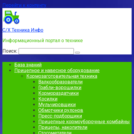
Перейти к контенту
С/Х Техника Инфо
Информационный портал о технике
Поиск:
База знаний
Прицепное и навесное оборудование
Кормозаготовительная техника
Валкообразователи
Грабли-ворошилки
Кормораздатчики
Косилки
Мульчировщики
Обмотчики рулонов
Пресс-подборщики
Прицепные кормоуборочные комбайны
Прицепы, накопители
Стогометатели