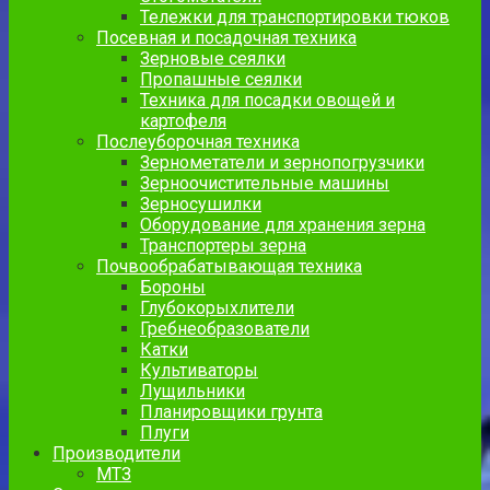
Тележки для транспортировки тюков
Посевная и посадочная техника
Зерновые сеялки
Пропашные сеялки
Техника для посадки овощей и
картофеля
Послеуборочная техника
Зернометатели и зернопогрузчики
Зерноочистительные машины
Зерносушилки
Оборудование для хранения зерна
Транспортеры зерна
Почвообрабатывающая техника
Бороны
Глубокорыхлители
Гребнеобразователи
Катки
Культиваторы
Лущильники
Планировщики грунта
Плуги
Производители
МТЗ