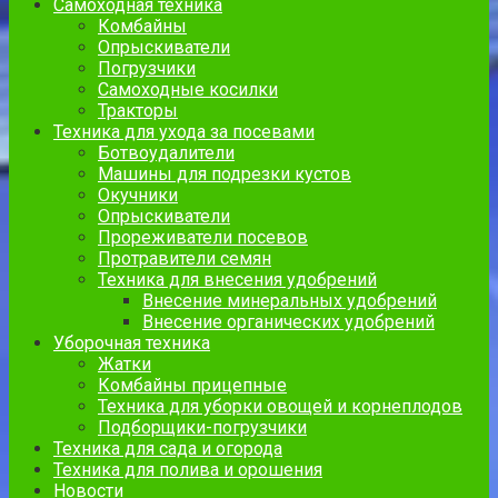
Самоходная техника
Комбайны
Опрыскиватели
Погрузчики
Самоходные косилки
Тракторы
Техника для ухода за посевами
Ботвоудалители
Машины для подрезки кустов
Окучники
Опрыскиватели
Прореживатели посевов
Протравители семян
Техника для внесения удобрений
Внесение минеральных удобрений
Внесение органических удобрений
Уборочная техника
Жатки
Комбайны прицепные
Техника для уборки овощей и корнеплодов
Подборщики-погрузчики
Техника для сада и огорода
Техника для полива и орошения
Новости