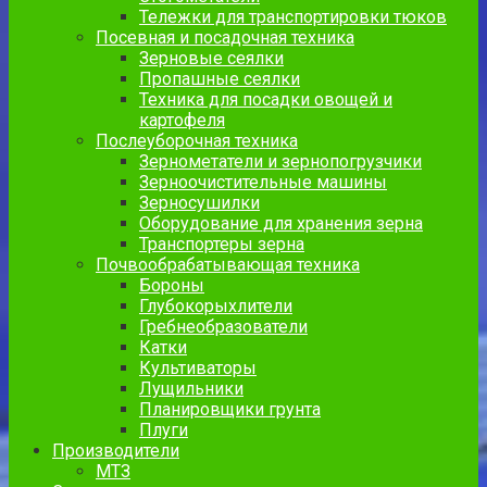
Тележки для транспортировки тюков
Посевная и посадочная техника
Зерновые сеялки
Пропашные сеялки
Техника для посадки овощей и
картофеля
Послеуборочная техника
Зернометатели и зернопогрузчики
Зерноочистительные машины
Зерносушилки
Оборудование для хранения зерна
Транспортеры зерна
Почвообрабатывающая техника
Бороны
Глубокорыхлители
Гребнеобразователи
Катки
Культиваторы
Лущильники
Планировщики грунта
Плуги
Производители
МТЗ