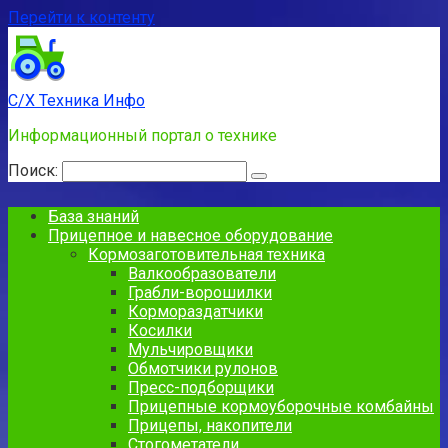
Перейти к контенту
С/Х Техника Инфо
Информационный портал о технике
Поиск:
База знаний
Прицепное и навесное оборудование
Кормозаготовительная техника
Валкообразователи
Грабли-ворошилки
Кормораздатчики
Косилки
Мульчировщики
Обмотчики рулонов
Пресс-подборщики
Прицепные кормоуборочные комбайны
Прицепы, накопители
Стогометатели