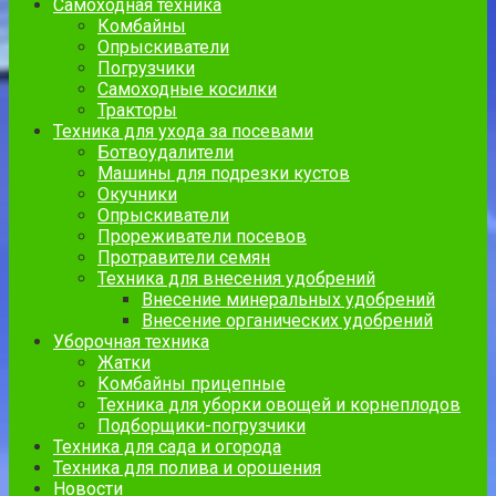
Самоходная техника
Комбайны
Опрыскиватели
Погрузчики
Самоходные косилки
Тракторы
Техника для ухода за посевами
Ботвоудалители
Машины для подрезки кустов
Окучники
Опрыскиватели
Прореживатели посевов
Протравители семян
Техника для внесения удобрений
Внесение минеральных удобрений
Внесение органических удобрений
Уборочная техника
Жатки
Комбайны прицепные
Техника для уборки овощей и корнеплодов
Подборщики-погрузчики
Техника для сада и огорода
Техника для полива и орошения
Новости