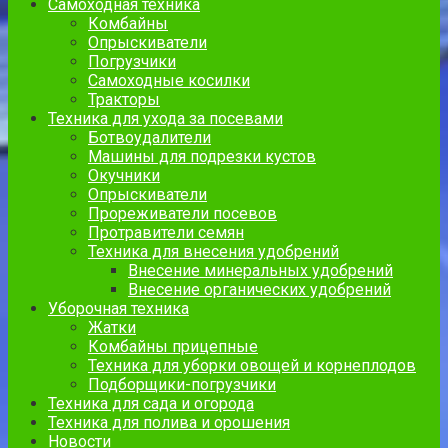
Самоходная техника
Комбайны
Опрыскиватели
Погрузчики
Самоходные косилки
Тракторы
Техника для ухода за посевами
Ботвоудалители
Машины для подрезки кустов
Окучники
Опрыскиватели
Прореживатели посевов
Протравители семян
Техника для внесения удобрений
Внесение минеральных удобрений
Внесение органических удобрений
Уборочная техника
Жатки
Комбайны прицепные
Техника для уборки овощей и корнеплодов
Подборщики-погрузчики
Техника для сада и огорода
Техника для полива и орошения
Новости