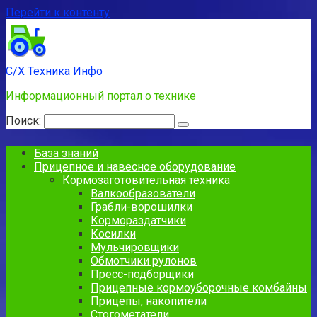
Перейти к контенту
С/Х Техника Инфо
Информационный портал о технике
Поиск:
База знаний
Прицепное и навесное оборудование
Кормозаготовительная техника
Валкообразователи
Грабли-ворошилки
Кормораздатчики
Косилки
Мульчировщики
Обмотчики рулонов
Пресс-подборщики
Прицепные кормоуборочные комбайны
Прицепы, накопители
Стогометатели