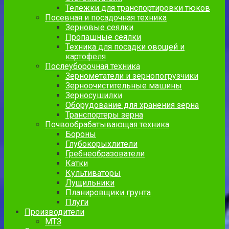
Тележки для транспортировки тюков
Посевная и посадочная техника
Зерновые сеялки
Пропашные сеялки
Техника для посадки овощей и
картофеля
Послеуборочная техника
Зернометатели и зернопогрузчики
Зерноочистительные машины
Зерносушилки
Оборудование для хранения зерна
Транспортеры зерна
Почвообрабатывающая техника
Бороны
Глубокорыхлители
Гребнеобразователи
Катки
Культиваторы
Лущильники
Планировщики грунта
Плуги
Производители
МТЗ