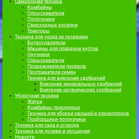
Самоходная техника
Комбайны
Опрыскиватели
Погрузчики
Самоходные косилки
Тракторы
Техника для ухода за посевами
Ботвоудалители
Машины для подрезки кустов
Окучники
Опрыскиватели
Прореживатели посевов
Протравители семян
Техника для внесения удобрений
Внесение минеральных удобрений
Внесение органических удобрений
Уборочная техника
Жатки
Комбайны прицепные
Техника для уборки овощей и корнеплодов
Подборщики-погрузчики
Техника для сада и огорода
Техника для полива и орошения
Новости