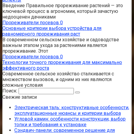
Введение Правильное прореживание растений — это
ключевой процесс в агрономии, который зачастую
недооценен дачниками
Прореживатели посевов
0
Основные критерии выбора устройства для
равномерного прореживания раст
В современном сельском хозяйстве и садоводстве
важным этапом ухода за растениями является
прореживание. Этот
Прореживатели посевов
0
Технологии точного прореживания для максимально
эффективного роста
Современное сельское хозяйство сталкивается с
множеством вызовов, и одним из них являются
сложные условия
Поиск:
Свежие записи
Электрическая таль: конструктивные особенности,
эксплуатационные нюансы и критерии выбора
Угловой камин: особенности конструкции, выбор
топки и требования к установке
Сэндвич-панели: современное решение для