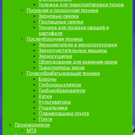
Тележки для транспортировки тюков
Посевная и посадочная техника
Зерновые сеялки
Пропашные сеялки
Техника для посадки овощей и
картофеля
Послеуборочная техника
Зернометатели и зернопогрузчики
Зерноочистительные машины
Зерносушилки
Оборудование для хранения зерна
Транспортеры зерна
Почвообрабатывающая техника
Бороны
Глубокорыхлители
Гребнеобразователи
Катки
Культиваторы
Лущильники
Планировщики грунта
Плуги
Производители
МТЗ