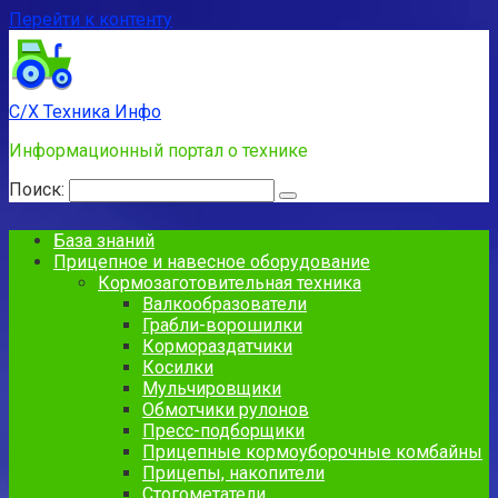
Перейти к контенту
С/Х Техника Инфо
Информационный портал о технике
Поиск:
База знаний
Прицепное и навесное оборудование
Кормозаготовительная техника
Валкообразователи
Грабли-ворошилки
Кормораздатчики
Косилки
Мульчировщики
Обмотчики рулонов
Пресс-подборщики
Прицепные кормоуборочные комбайны
Прицепы, накопители
Стогометатели