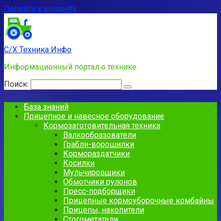
Перейти к контенту
С/Х Техника Инфо
Информационный портал о технике
Поиск:
База знаний
Прицепное и навесное оборудование
Кормозаготовительная техника
Валкообразователи
Грабли-ворошилки
Кормораздатчики
Косилки
Мульчировщики
Обмотчики рулонов
Пресс-подборщики
Прицепные кормоуборочные комбайны
Прицепы, накопители
Стогометатели