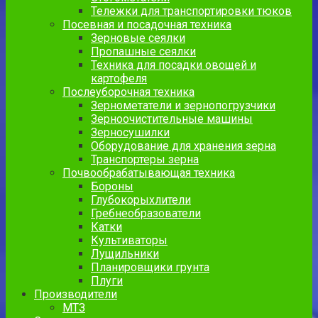
Тележки для транспортировки тюков
Посевная и посадочная техника
Зерновые сеялки
Пропашные сеялки
Техника для посадки овощей и
картофеля
Послеуборочная техника
Зернометатели и зернопогрузчики
Зерноочистительные машины
Зерносушилки
Оборудование для хранения зерна
Транспортеры зерна
Почвообрабатывающая техника
Бороны
Глубокорыхлители
Гребнеобразователи
Катки
Культиваторы
Лущильники
Планировщики грунта
Плуги
Производители
МТЗ