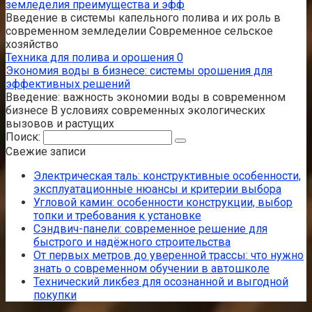
земледелия преимущества и эфф
Введение в системы капельного полива и их роль в
современном земледелии Современное сельское
хозяйство
Техника для полива и орошения
0
Экономия воды в бизнесе: системы орошения для
эффективных решений
Введение: важность экономии воды в современном
бизнесе В условиях современных экологических
вызовов и растущих
Поиск:
Свежие записи
Электрическая таль: конструктивные особенности,
эксплуатационные нюансы и критерии выбора
Угловой камин: особенности конструкции, выбор
топки и требования к установке
Сэндвич-панели: современное решение для
быстрого и надёжного строительства
От первых метров до уверенной трассы: что нужно
знать о современном обучении в автошколе
Технический ликбез для осознанной и выгодной
покупки