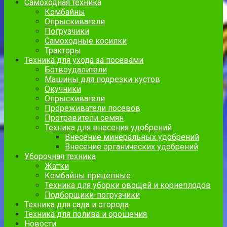
Самоходная техника
Комбайны
Опрыскиватели
Погрузчики
Самоходные косилки
Тракторы
Техника для ухода за посевами
Ботвоудалители
Машины для подрезки кустов
Окучники
Опрыскиватели
Прореживатели посевов
Протравители семян
Техника для внесения удобрений
Внесение минеральных удобрений
Внесение органических удобрений
Уборочная техника
Жатки
Комбайны прицепные
Техника для уборки овощей и корнеплодов
Подборщики-погрузчики
Техника для сада и огорода
Техника для полива и орошения
Новости