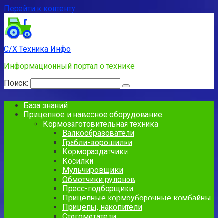
Перейти к контенту
С/Х Техника Инфо
Информационный портал о технике
Поиск:
База знаний
Прицепное и навесное оборудование
Кормозаготовительная техника
Валкообразователи
Грабли-ворошилки
Кормораздатчики
Косилки
Мульчировщики
Обмотчики рулонов
Пресс-подборщики
Прицепные кормоуборочные комбайны
Прицепы, накопители
Стогометатели