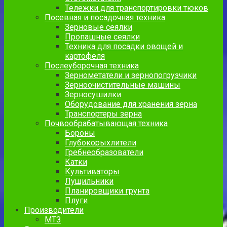
Тележки для транспортировки тюков
Посевная и посадочная техника
Зерновые сеялки
Пропашные сеялки
Техника для посадки овощей и
картофеля
Послеуборочная техника
Зернометатели и зернопогрузчики
Зерноочистительные машины
Зерносушилки
Оборудование для хранения зерна
Транспортеры зерна
Почвообрабатывающая техника
Бороны
Глубокорыхлители
Гребнеобразователи
Катки
Культиваторы
Лущильники
Планировщики грунта
Плуги
Производители
МТЗ