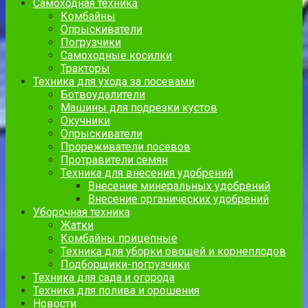
Самоходная техника
Комбайны
Опрыскиватели
Погрузчики
Самоходные косилки
Тракторы
Техника для ухода за посевами
Ботвоудалители
Машины для подрезки кустов
Окучники
Опрыскиватели
Прореживатели посевов
Протравители семян
Техника для внесения удобрений
Внесение минеральных удобрений
Внесение органических удобрений
Уборочная техника
Жатки
Комбайны прицепные
Техника для уборки овощей и корнеплодов
Подборщики-погрузчики
Техника для сада и огорода
Техника для полива и орошения
Новости