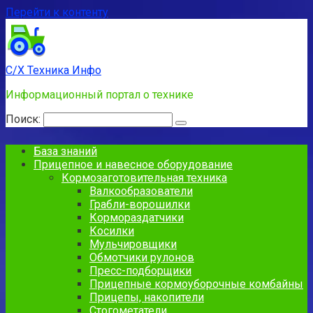
Перейти к контенту
С/Х Техника Инфо
Информационный портал о технике
Поиск:
База знаний
Прицепное и навесное оборудование
Кормозаготовительная техника
Валкообразователи
Грабли-ворошилки
Кормораздатчики
Косилки
Мульчировщики
Обмотчики рулонов
Пресс-подборщики
Прицепные кормоуборочные комбайны
Прицепы, накопители
Стогометатели