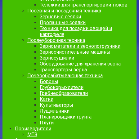
Тележки для транспортировки тюков
Посевная и посадочная техника
Зерновые сеялки
Пропашные сеялки
Техника для посадки овощей и
картофеля
Послеуборочная техника
Зернометатели и зернопогрузчики
Зерноочистительные машины
Зерносушилки
Оборудование для хранения зерна
Транспортеры зерна
Почвообрабатывающая техника
Бороны
Глубокорыхлители
Гребнеобразователи
Катки
Культиваторы
Лущильники
Планировщики грунта
Плуги
Производители
МТЗ