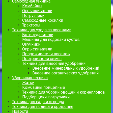
Самоходная техника
Комбайны
Опрыскиватели
Погрузчики
Самоходные косилки
Тракторы
Техника для ухода за посевами
Ботвоудалители
Машины для подрезки кустов
Окучники
Опрыскиватели
Прореживатели посевов
Протравители семян
Техника для внесения удобрений
Внесение минеральных удобрений
Внесение органических удобрений
Уборочная техника
Жатки
Комбайны прицепные
Техника для уборки овощей и корнеплодов
Подборщики-погрузчики
Техника для сада и огорода
Техника для полива и орошения
Новости