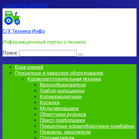
Перейти к контенту
С/Х Техника Инфо
Информационный портал о технике
Поиск:
База знаний
Прицепное и навесное оборудование
Кормозаготовительная техника
Валкообразователи
Грабли-ворошилки
Кормораздатчики
Косилки
Мульчировщики
Обмотчики рулонов
Пресс-подборщики
Прицепные кормоуборочные комбайны
Прицепы, накопители
Стогометатели