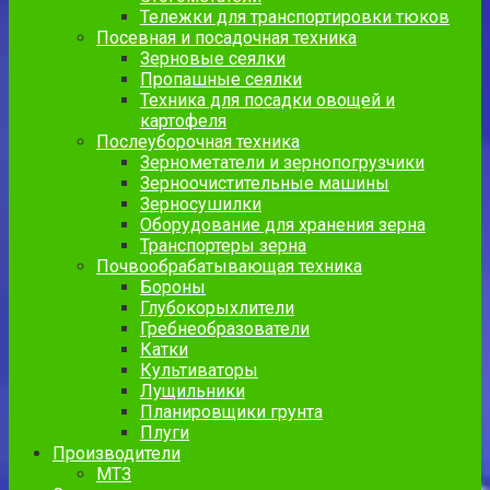
Тележки для транспортировки тюков
Посевная и посадочная техника
Зерновые сеялки
Пропашные сеялки
Техника для посадки овощей и
картофеля
Послеуборочная техника
Зернометатели и зернопогрузчики
Зерноочистительные машины
Зерносушилки
Оборудование для хранения зерна
Транспортеры зерна
Почвообрабатывающая техника
Бороны
Глубокорыхлители
Гребнеобразователи
Катки
Культиваторы
Лущильники
Планировщики грунта
Плуги
Производители
МТЗ