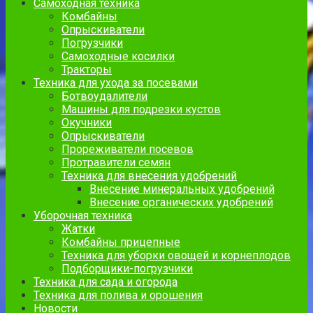
Самоходная техника
Комбайны
Опрыскиватели
Погрузчики
Самоходные косилки
Тракторы
Техника для ухода за посевами
Ботвоудалители
Машины для подрезки кустов
Окучники
Опрыскиватели
Прореживатели посевов
Протравители семян
Техника для внесения удобрений
Внесение минеральных удобрений
Внесение органических удобрений
Уборочная техника
Жатки
Комбайны прицепные
Техника для уборки овощей и корнеплодов
Подборщики-погрузчики
Техника для сада и огорода
Техника для полива и орошения
Новости