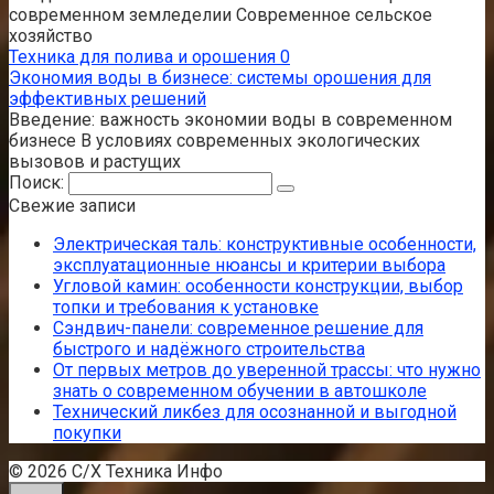
современном земледелии Современное сельское
хозяйство
Техника для полива и орошения
0
Экономия воды в бизнесе: системы орошения для
эффективных решений
Введение: важность экономии воды в современном
бизнесе В условиях современных экологических
вызовов и растущих
Поиск:
Свежие записи
Электрическая таль: конструктивные особенности,
эксплуатационные нюансы и критерии выбора
Угловой камин: особенности конструкции, выбор
топки и требования к установке
Сэндвич-панели: современное решение для
быстрого и надёжного строительства
От первых метров до уверенной трассы: что нужно
знать о современном обучении в автошколе
Технический ликбез для осознанной и выгодной
покупки
© 2026 С/Х Техника Инфо