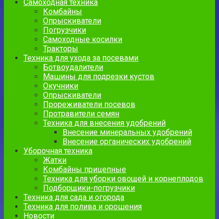
Самоходная техника
Комбайны
Опрыскиватели
Погрузчики
Самоходные косилки
Тракторы
Техника для ухода за посевами
Ботвоудалители
Машины для подрезки кустов
Окучники
Опрыскиватели
Прореживатели посевов
Протравители семян
Техника для внесения удобрений
Внесение минеральных удобрений
Внесение органических удобрений
Уборочная техника
Жатки
Комбайны прицепные
Техника для уборки овощей и корнеплодов
Подборщики-погрузчики
Техника для сада и огорода
Техника для полива и орошения
Новости