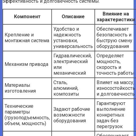
эффективность и долговечность системы.
Влияние на
Компонент
Описание
характеристики
Удобство и
Обеспечивает
Крепление и
надежность
безопасность и
монтажная система
установки,
быструю смену
универсальность
оборудования
Гидравлический,
Определяет
электрический
мощность,
Механизм привода
или
скорость и
механический
точность работы
Сталь,
Влияет на массу,
Материалы
алюминий,
износостойкость
изготовления
композиты
и долговечность
Гарантируют
Технические
Задают рабочие
выполнение
параметры
возможности
конкретных
(грузоподъемность,
оборудования
задач без
объем, мощность)
перегрузок
Обеспечивает