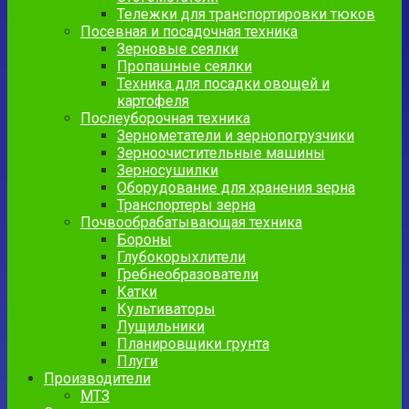
Тележки для транспортировки тюков
Посевная и посадочная техника
Зерновые сеялки
Пропашные сеялки
Техника для посадки овощей и
картофеля
Послеуборочная техника
Зернометатели и зернопогрузчики
Зерноочистительные машины
Зерносушилки
Оборудование для хранения зерна
Транспортеры зерна
Почвообрабатывающая техника
Бороны
Глубокорыхлители
Гребнеобразователи
Катки
Культиваторы
Лущильники
Планировщики грунта
Плуги
Производители
МТЗ