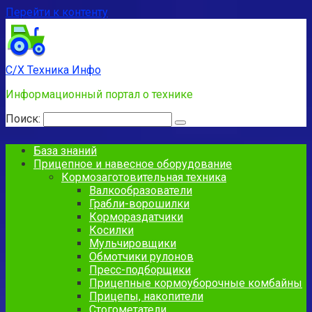
Перейти к контенту
С/Х Техника Инфо
Информационный портал о технике
Поиск:
База знаний
Прицепное и навесное оборудование
Кормозаготовительная техника
Валкообразователи
Грабли-ворошилки
Кормораздатчики
Косилки
Мульчировщики
Обмотчики рулонов
Пресс-подборщики
Прицепные кормоуборочные комбайны
Прицепы, накопители
Стогометатели