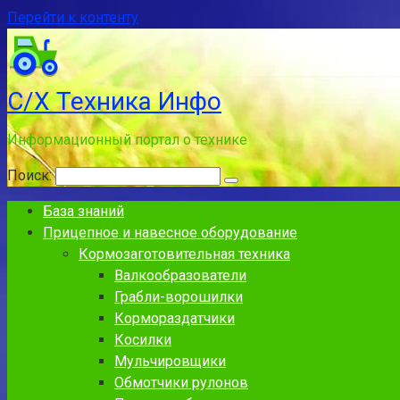
Перейти к контенту
С/Х Техника Инфо
Информационный портал о технике
Поиск:
База знаний
Прицепное и навесное оборудование
Кормозаготовительная техника
Валкообразователи
Грабли-ворошилки
Кормораздатчики
Косилки
Мульчировщики
Обмотчики рулонов