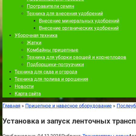
Протравители семян
Техника для внесения удобрений
Внесение минеральных удобрений
Внесение органических удобрений
Уборочная техника
Жатки
Комбайны прицепные
Техника для уборки овощей и корнеплодов
Подборщики-погрузчики
Техника для сада и огорода
Техника для полива и орошения
Новости
Карта сайта
Главная
»
Прицепное и навесное оборудование
»
Послеуб
Установка и запуск ленточных транс