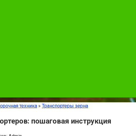
орочная техника
»
Транспортеры зерна
портеров: пошаговая инструкция