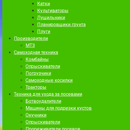
Катки
Культиваторы
Лущильники
Планировщики грунта
Плуги
Производители
МТЗ
Самоходная техника
Комбайны
Опрыскиватели
Погрузчики
Самоходные косилки
Тракторы
Техника для ухода за посевами
Ботвоудалители
Машины для подрезки кустов
Окучники
Опрыскиватели
Прореживатели посевов