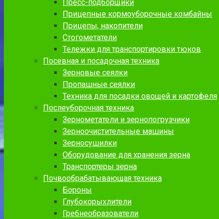
Пресс-подборщики
Прицепные кормоуборочные комбайны
Прицепы, накопители
Стогометатели
Тележки для транспортировки тюков
Посевная и посадочная техника
Зерновые сеялки
Пропашные сеялки
Техника для посадки овощей и картофеля
Послеуборочная техника
Зернометатели и зернопогрузчики
Зерноочистительные машины
Зерносушилки
Оборудование для хранения зерна
Транспортеры зерна
Почвообрабатывающая техника
Бороны
Глубокорыхлители
Гребнеобразователи