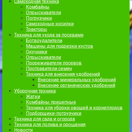
Самоходная техника
Комбайны
Опрыскиватели
Погрузчики
Самоходные косилки
Тракторы
Техника для ухода за посевами
Ботвоудалители
Машины для подрезки кустов
Окучники
Опрыскиватели
Прореживатели посевов
Протравители семян
Техника для внесения удобрений
Внесение минеральных удобрений
Внесение органических удобрений
Уборочная техника
Жатки
Комбайны прицепные
Техника для уборки овощей и корнеплодов
Подборщики-погрузчики
Техника для сада и огорода
Техника для полива и орошения
Новости