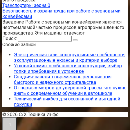
Транспортеры зерна
0
Безопасность и охрана труда при работе с зерновыми
конвейерами
Введение Работа с зерновыми конвейерами является
неотъемлемой частью процессов агропромышленного
производства. Эти машины отвечают
Поиск:
Свежие записи
Электрическая таль: конструктивные особенности,
эксплуатационные нюансы и критерии выбора
Угловой камин: особенности конструкции, выбор
топки и требования к установке
Сэндвич-панели: современное решение для
быстрого и надёжного строительства
От первых метров до уверенной трассы: что нужно
знать о современном обучении в автошколе
Технический ликбез для осознанной и выгодной
покупки
© 2026 С/Х Техника Инфо