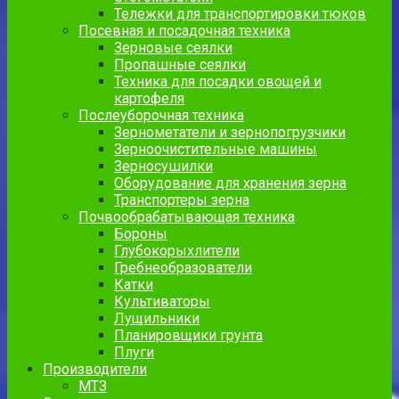
Тележки для транспортировки тюков
Посевная и посадочная техника
Зерновые сеялки
Пропашные сеялки
Техника для посадки овощей и
картофеля
Послеуборочная техника
Зернометатели и зернопогрузчики
Зерноочистительные машины
Зерносушилки
Оборудование для хранения зерна
Транспортеры зерна
Почвообрабатывающая техника
Бороны
Глубокорыхлители
Гребнеобразователи
Катки
Культиваторы
Лущильники
Планировщики грунта
Плуги
Производители
МТЗ