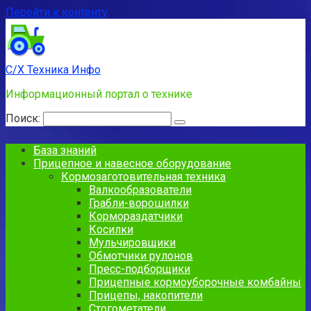
Перейти к контенту
С/Х Техника Инфо
Информационный портал о технике
Поиск:
База знаний
Прицепное и навесное оборудование
Кормозаготовительная техника
Валкообразователи
Грабли-ворошилки
Кормораздатчики
Косилки
Мульчировщики
Обмотчики рулонов
Пресс-подборщики
Прицепные кормоуборочные комбайны
Прицепы, накопители
Стогометатели