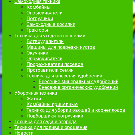
Самоходная техника
Комбайны
Опрыскиватели
Погрузчики
Самоходные косилки
Тракторы
Техника для ухода за посевами
Ботвоудалители
Машины для подрезки кустов
Окучники
Опрыскиватели
Прореживатели посевов
Протравители семян
Техника для внесения удобрений
Внесение минеральных удобрений
Внесение органических удобрений
Уборочная техника
Жатки
Комбайны прицепные
Техника для уборки овощей и корнеплодов
Подборщики-погрузчики
Техника для сада и огорода
Техника для полива и орошения
Новости