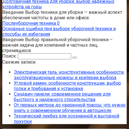
Долговечная техника для уборки: выбор надежных
устройств на годы
Введение Выбор техники для уборки — важный аспект
обеспечения чистоты в доме или офисе.
Послеуборочная техника
0
Основные ошибки при выборе уборочной техники и
способы их избегания
Введение Выбор правильной уборочной техники –
важная задача для компаний и частных лиц,
стремящихся
Поиск:
Свежие записи
Электрическая таль: конструктивные особенности,
эксплуатационные нюансы и критерии выбора
Угловой камин: особенности конструкции, выбор
топки и требования к установке
Сэндвич-панели: современное решение для
быстрого и надёжного строительства
От первых метров до уверенной трассы: что нужно
знать о современном обучении в автошколе
Технический ликбез для осознанной и выгодной
покупки