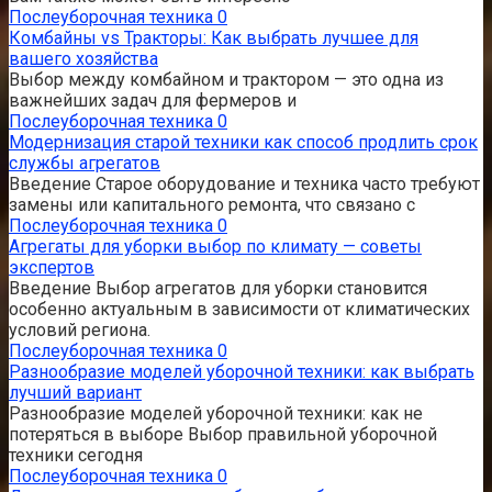
Послеуборочная техника
0
Комбайны vs Тракторы: Как выбрать лучшее для
вашего хозяйства
Выбор между комбайном и трактором — это одна из
важнейших задач для фермеров и
Послеуборочная техника
0
Модернизация старой техники как способ продлить срок
службы агрегатов
Введение Старое оборудование и техника часто требуют
замены или капитального ремонта, что связано с
Послеуборочная техника
0
Агрегаты для уборки выбор по климату — советы
экспертов
Введение Выбор агрегатов для уборки становится
особенно актуальным в зависимости от климатических
условий региона.
Послеуборочная техника
0
Разнообразие моделей уборочной техники: как выбрать
лучший вариант
Разнообразие моделей уборочной техники: как не
потеряться в выборе Выбор правильной уборочной
техники сегодня
Послеуборочная техника
0