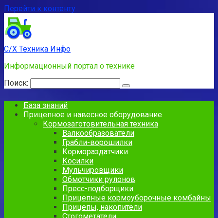
Перейти к контенту
С/Х Техника Инфо
Информационный портал о технике
Поиск:
База знаний
Прицепное и навесное оборудование
Кормозаготовительная техника
Валкообразователи
Грабли-ворошилки
Кормораздатчики
Косилки
Мульчировщики
Обмотчики рулонов
Пресс-подборщики
Прицепные кормоуборочные комбайны
Прицепы, накопители
Стогометатели