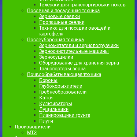
Тележки для транспортировки тюков
Посевная и посадочная техника
Зерновые сеялки
Пропашные сеялки
Техника для посадки овощей и
картофеля
Послеуборочная техника
Зернометатели и зернопогрузчики
Зерноочистительные машины
Зерносушилки
Оборудование для хранения зерна
Транспортеры зерна
Почвообрабатывающая техника
Бороны
Глубокорыхлители
Гребнеобразователи
Катки
Культиваторы
Лущильники
Планировщики грунта
Плуги
Производители
МТЗ