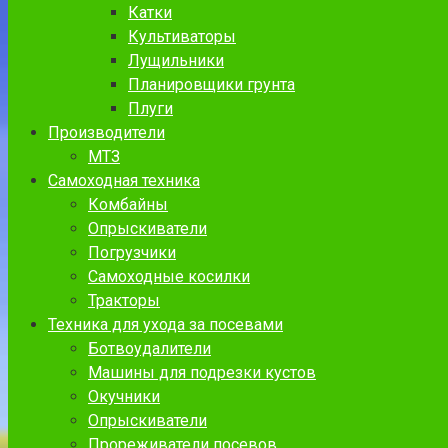
Катки
Культиваторы
Лущильники
Планировщики грунта
Плуги
Производители
МТЗ
Самоходная техника
Комбайны
Опрыскиватели
Погрузчики
Самоходные косилки
Тракторы
Техника для ухода за посевами
Ботвоудалители
Машины для подрезки кустов
Окучники
Опрыскиватели
Прореживатели посевов