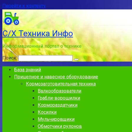
Перейти к контенту
С/Х Техника Инфо
Информационный портал о технике
Поиск:
База знаний
Прицепное и навесное оборудование
Кормозаготовительная техника
Валкообразователи
Грабли-ворошилки
Кормораздатчики
Косилки
Мульчировщики
Обмотчики рулонов