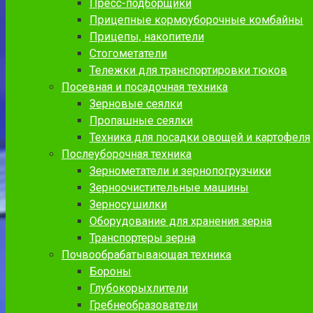
Пресс-подборщики
Прицепные кормоуборочные комбайны
Прицепы, накопители
Стогометатели
Тележки для транспортировки тюков
Посевная и посадочная техника
Зерновые сеялки
Пропашные сеялки
Техника для посадки овощей и картофеля
Послеуборочная техника
Зернометатели и зернопогрузчики
Зерноочистительные машины
Зерносушилки
Оборудование для хранения зерна
Транспортеры зерна
Почвообрабатывающая техника
Бороны
Глубокорыхлители
Гребнеобразователи