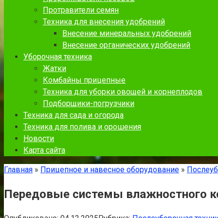
Протравители семян
Техника для внесения удобрений
Внесение минеральных удобрений
Внесение органических удобрений
Уборочная техника
Жатки
Комбайны прицепные
Техника для уборки овощей и корнеплодов
Подборщики-погрузчики
Техника для сада и огорода
Техника для полива и орошения
Новости
Карта сайта
Главная
»
Прицепное и навесное оборудование
»
Послеуб
Передовые системы влажностного ко