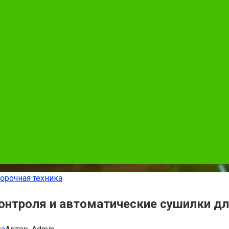
орочная техника
нтроля и автоматические сушилки дл