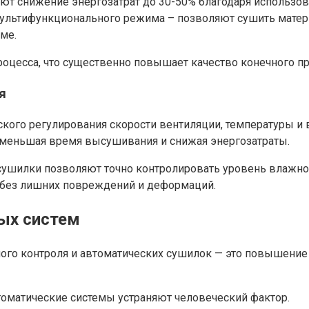
ют снижение энергозатрат до 30-50% благодаря использов
ьтифункционального режима – позволяют сушить матери
ме.
оцесса, что существенно повышает качество конечного пр
я
ого регулирования скорости вентиляции, температуры и 
меньшая время высушивания и снижая энергозатраты.
шилки позволяют точно контролировать уровень влажност
 без лишних повреждений и деформаций.
ых систем
го контроля и автоматических сушилок — это повышение 
томатические системы устраняют человеческий фактор.