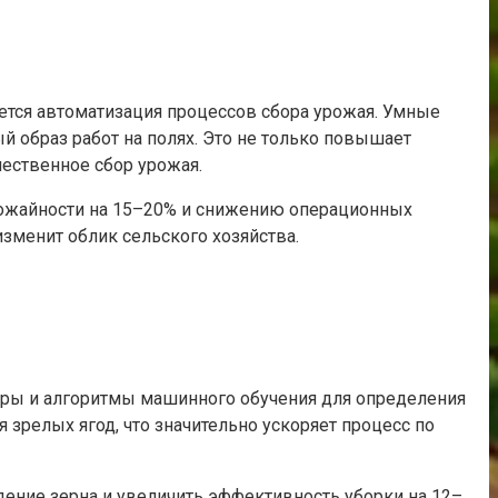
ется автоматизация процессов сбора урожая. Умные
 образ работ на полях. Это не только повышает
чественное сбор урожая.
рожайности на 15–20% и снижению операционных
изменит облик сельского хозяйства.
еры и алгоритмы машинного обучения для определения
 зрелых ягод, что значительно ускоряет процесс по
дение зерна и увеличить эффективность уборки на 12–