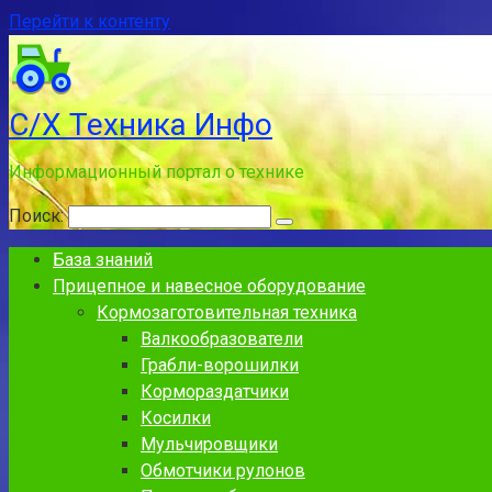
Перейти к контенту
С/Х Техника Инфо
Информационный портал о технике
Поиск:
База знаний
Прицепное и навесное оборудование
Кормозаготовительная техника
Валкообразователи
Грабли-ворошилки
Кормораздатчики
Косилки
Мульчировщики
Обмотчики рулонов