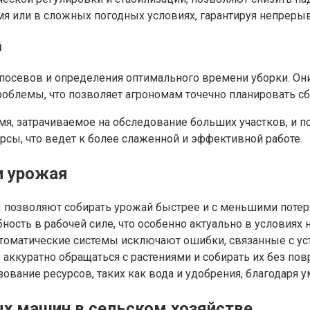
я или в сложных погодных условиях, гарантируя непрерыв
й
посевов и определения оптимального времени уборки. Они
облемы, что позволяет агрономам точечно планировать сб
я, затрачиваемое на обследование больших участков, и по
сы, что ведет к более слаженной и эффективной работе.
и урожая
ы позволяют собирать урожай быстрее и с меньшими потеря
ность в рабочей силе, что особенно актуально в условиях
втоматические системы исключают ошибки, связанные с у
аккуратно обращаться с растениями и собирать их без по
ьзование ресурсов, таких как вода и удобрения, благодаря
х машин в сельском хозяйстве