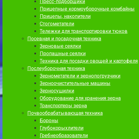
Пресс-подборщики
Прицепные кормоуборочные комбайны
Прицепы, накопители
Стогометатели
Тележки для транспортировки тюков
Посевная и посадочная техника
Зерновые сеялки
Пропашные сеялки
Техника для посадки овощей и картофеля
Послеуборочная техника
Зернометатели и зернопогрузчики
Зерноочистительные машины
Зерносушилки
Оборудование для хранения зерна
Транспортеры зерна
Почвообрабатывающая техника
Бороны
Глубокорыхлители
Гребнеобразователи