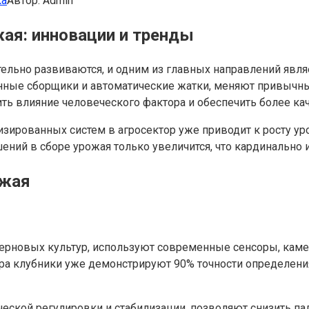
ка
Автор:
Admin
ая: инновации и тренды
льно развиваются, и одним из главных направлений явля
нные сборщики и автоматические жатки, меняют привычный
ить влияние человеческого фактора и обеспечить более ка
зированных систем в агросектор уже приводит к росту у
ний в сборе урожая только увеличится, что кардинально 
ожая
зерновых культур, используют современные сенсоры, кам
ора клубники уже демонстрируют 90% точности определения
еской регулировки и стабилизации, позволяют снизить па