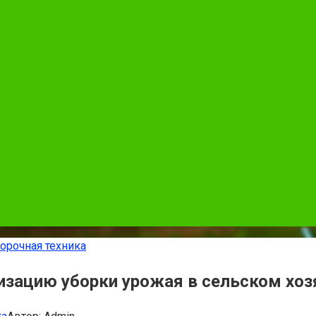
орочная техника
зацию уборки урожая в сельском хоз