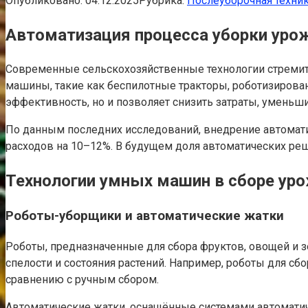
Опубликовано:
04.12.2025
Рубрика:
Послеуборочная техни
Автоматизация процесса уборки урож
Современные сельскохозяйственные технологии стремите
машины, такие как беспилотные тракторы, роботизирова
эффективность, но и позволяет снизить затраты, уменьш
По данным последних исследований, внедрение автомати
расходов на 10–12%. В будущем доля автоматических реше
Технологии умных машин в сборе ур
Роботы-уборщики и автоматические жатки
Роботы, предназначенные для сбора фруктов, овощей и 
спелости и состояния растений. Например, роботы для сб
сравнению с ручным сбором.
Автоматические жатки, оснащённые системами автоматич