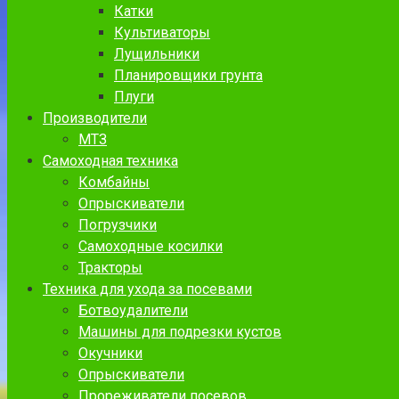
Катки
Культиваторы
Лущильники
Планировщики грунта
Плуги
Производители
МТЗ
Самоходная техника
Комбайны
Опрыскиватели
Погрузчики
Самоходные косилки
Тракторы
Техника для ухода за посевами
Ботвоудалители
Машины для подрезки кустов
Окучники
Опрыскиватели
Прореживатели посевов