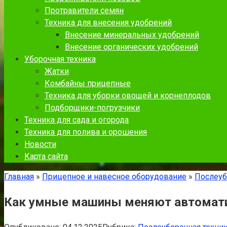
Протравители семян
Техника для внесения удобрений
Внесение минеральных удобрений
Внесение органических удобрений
Уборочная техника
Жатки
Комбайны прицепные
Техника для уборки овощей и корнеплодов
Подборщики-погрузчики
Техника для сада и огорода
Техника для полива и орошения
Новости
Карта сайта
Главная
»
Прицепное и навесное оборудование
»
Послеуб
Как умные машины меняют автомати