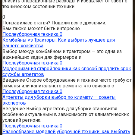
снизить операционные расходы и избавляет от забот о
техническом состоянии техники.
0
Понравилась статья? Поделиться с друзьями:
Вам также может быть интересно
Послеуборочная техника
0
Комбайны vs Тракторы: Как выбрать лучшее для
вашего хозяйства
Выбор между комбайном и трактором — это одна из
важнейших задач для фермеров и
Послеуборочная техника
0
Модернизация старой техники как способ продлить срок
службы агрегатов
Введение Старое оборудование и техника часто требуют
замены или капитального ремонта, что связано с
Послеуборочная техника
0
Агрегаты для уборки выбор по климату — советы
экспертов
Введение Выбор агрегатов для уборки становится
особенно актуальным в зависимости от климатических
условий региона.
Послеуборочная техника
0
Разнообразие моделей уборочной техники: как выбрать