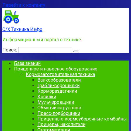
Перейти к контенту
С/Х Техника Инфо
Информационный портал о технике
Поиск:
База знаний
Прицепное и навесное оборудование
Кормозаготовительная техника
Валкообразователи
Грабли-ворошилки
Кормораздатчики
Косилки
Мульчировщики
Обмотчики рулонов
Пресс-подборщики
Прицепные кормоуборочные комбайны
Прицепы, накопители
Стогометатели