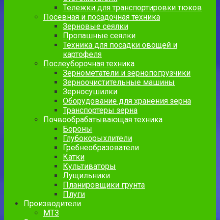
Тележки для транспортировки тюков
Посевная и посадочная техника
Зерновые сеялки
Пропашные сеялки
Техника для посадки овощей и
картофеля
Послеуборочная техника
Зернометатели и зернопогрузчики
Зерноочистительные машины
Зерносушилки
Оборудование для хранения зерна
Транспортеры зерна
Почвообрабатывающая техника
Бороны
Глубокорыхлители
Гребнеобразователи
Катки
Культиваторы
Лущильники
Планировщики грунта
Плуги
Производители
МТЗ