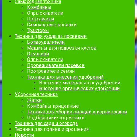
Самоходная техника
Комбайны
Опрыскиватели
Погрузчики
Самоходные косилки
Тракторы
Техника для ухода за посевами
Ботвоудалители
Машины для подрезки кустов
Окучники
Опрыскиватели
Прореживатели посевов
Протравители семян
Техника для внесения удобрений
Внесение минеральных удобрений
Внесение органических удобрений
Уборочная техника
Жатки
Комбайны прицепные
Техника для уборки овощей и корнеплодов
Подборщики-погрузчики
Техника для сада и огорода
Техника для полива и орошения
Новости