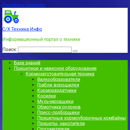
Перейти к контенту
С/Х Техника Инфо
Информационный портал о технике
Поиск:
База знаний
Прицепное и навесное оборудование
Кормозаготовительная техника
Валкообразователи
Грабли-ворошилки
Кормораздатчики
Косилки
Мульчировщики
Обмотчики рулонов
Пресс-подборщики
Прицепные кормоуборочные комбайны
Прицепы, накопители
Стогометатели