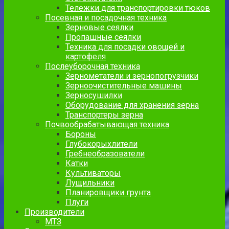
Тележки для транспортировки тюков
Посевная и посадочная техника
Зерновые сеялки
Пропашные сеялки
Техника для посадки овощей и
картофеля
Послеуборочная техника
Зернометатели и зернопогрузчики
Зерноочистительные машины
Зерносушилки
Оборудование для хранения зерна
Транспортеры зерна
Почвообрабатывающая техника
Бороны
Глубокорыхлители
Гребнеобразователи
Катки
Культиваторы
Лущильники
Планировщики грунта
Плуги
Производители
МТЗ