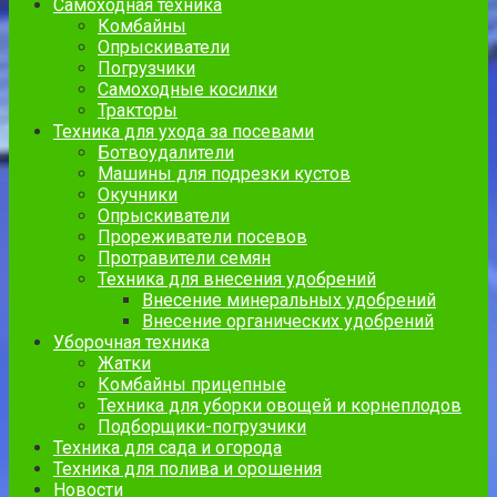
Самоходная техника
Комбайны
Опрыскиватели
Погрузчики
Самоходные косилки
Тракторы
Техника для ухода за посевами
Ботвоудалители
Машины для подрезки кустов
Окучники
Опрыскиватели
Прореживатели посевов
Протравители семян
Техника для внесения удобрений
Внесение минеральных удобрений
Внесение органических удобрений
Уборочная техника
Жатки
Комбайны прицепные
Техника для уборки овощей и корнеплодов
Подборщики-погрузчики
Техника для сада и огорода
Техника для полива и орошения
Новости