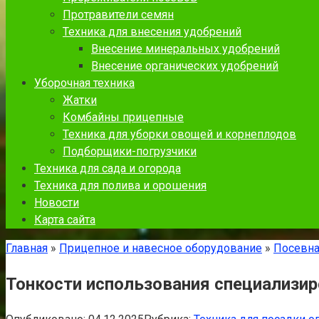
Протравители семян
Техника для внесения удобрений
Внесение минеральных удобрений
Внесение органических удобрений
Уборочная техника
Жатки
Комбайны прицепные
Техника для уборки овощей и корнеплодов
Подборщики-погрузчики
Техника для сада и огорода
Техника для полива и орошения
Новости
Карта сайта
Главная
»
Прицепное и навесное оборудование
»
Посевна
Тонкости использования специализи