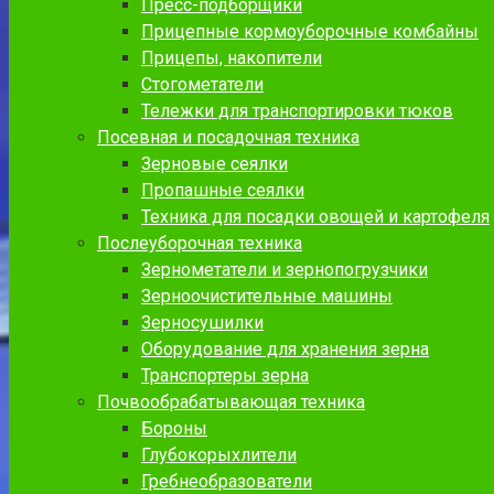
Пресс-подборщики
Прицепные кормоуборочные комбайны
Прицепы, накопители
Стогометатели
Тележки для транспортировки тюков
Посевная и посадочная техника
Зерновые сеялки
Пропашные сеялки
Техника для посадки овощей и картофеля
Послеуборочная техника
Зернометатели и зернопогрузчики
Зерноочистительные машины
Зерносушилки
Оборудование для хранения зерна
Транспортеры зерна
Почвообрабатывающая техника
Бороны
Глубокорыхлители
Гребнеобразователи