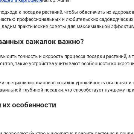
вощей и картофеля
Автор:
Admin
одхода к посадке растений, чтобы обеспечить их здорово
астью профессиональных и любительских садоводческих ра
же дадим практические советы для максимальной эффектив
ванных сажалок важно?
сить точность и скорость процесса посадки растений, а 
ментов, такие устройства учитывают особенности конкретн
нии специализированных сажалок урожайность овощных и п
авильной глубиной посадки, что способствует лучшему пр
 их особенности
и позволяют быстро и аккуратно вдавить растения в почву 