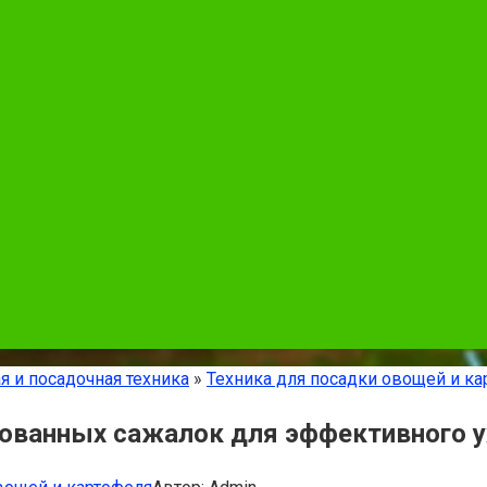
я и посадочная техника
»
Техника для посадки овощей и ка
рованных сажалок для эффективного у