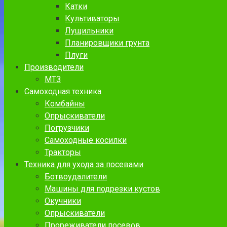
Катки
Культиваторы
Лущильники
Планировщики грунта
Плуги
Производители
МТЗ
Самоходная техника
Комбайны
Опрыскиватели
Погрузчики
Самоходные косилки
Тракторы
Техника для ухода за посевами
Ботвоудалители
Машины для подрезки кустов
Окучники
Опрыскиватели
Прореживатели посевов