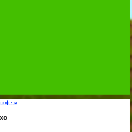
ртофеля
хо