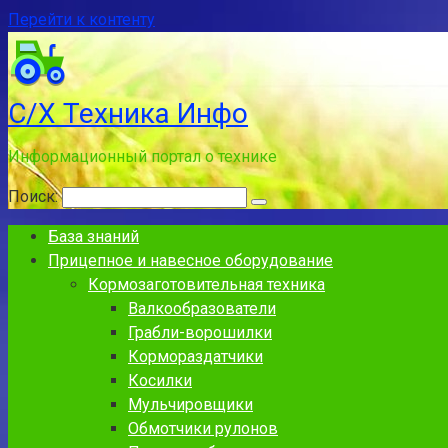
Перейти к контенту
С/Х Техника Инфо
Информационный портал о технике
Поиск:
База знаний
Прицепное и навесное оборудование
Кормозаготовительная техника
Валкообразователи
Грабли-ворошилки
Кормораздатчики
Косилки
Мульчировщики
Обмотчики рулонов