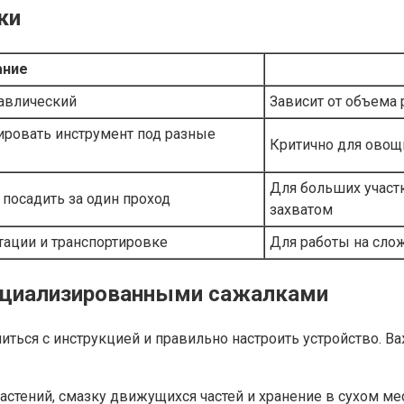
ки
ание
равлический
Зависит от объема
ировать инструмент под разные
Критично для овощ
Для больших участ
посадить за один проход
захватом
тации и транспортировке
Для работы на слож
специализированными сажалками
ться с инструкцией и правильно настроить устройство. 
растений, смазку движущихся частей и хранение в сухом м