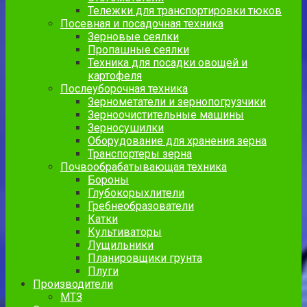
Тележки для транспортировки тюков
Посевная и посадочная техника
Зерновые сеялки
Пропашные сеялки
Техника для посадки овощей и
картофеля
Послеуборочная техника
Зернометатели и зернопогрузчики
Зерноочистительные машины
Зерносушилки
Оборудование для хранения зерна
Транспортеры зерна
Почвообрабатывающая техника
Бороны
Глубокорыхлители
Гребнеобразователи
Катки
Культиваторы
Лущильники
Планировщики грунта
Плуги
Производители
МТЗ