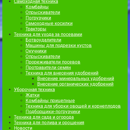
Самоходная техника
Комбайны
Опрыскиватели
Погрузчики
Самоходные косилки
Тракторы
Техника для ухода за посевами
Ботвоудалители
Машины для подрезки кустов
Окучники
Опрыскиватели
Прореживатели посевов
Протравители семян
Техника для внесения удобрений
Внесение минеральных удобрений
Внесение органических удобрений
Уборочная техника
Жатки
Комбайны прицепные
Техника для уборки овощей и корнеплодов
Подборщики-погрузчики
Техника для сада и огорода
Техника для полива и орошения
Новости