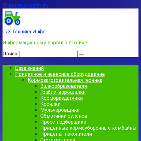
Перейти к контенту
С/Х Техника Инфо
Информационный портал о технике
Поиск:
База знаний
Прицепное и навесное оборудование
Кормозаготовительная техника
Валкообразователи
Грабли-ворошилки
Кормораздатчики
Косилки
Мульчировщики
Обмотчики рулонов
Пресс-подборщики
Прицепные кормоуборочные комбайны
Прицепы, накопители
Стогометатели