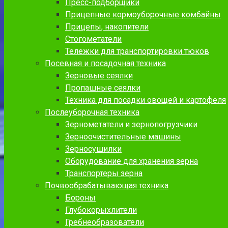
Пресс-подборщики
Прицепные кормоуборочные комбайны
Прицепы, накопители
Стогометатели
Тележки для транспортировки тюков
Посевная и посадочная техника
Зерновые сеялки
Пропашные сеялки
Техника для посадки овощей и картофеля
Послеуборочная техника
Зернометатели и зернопогрузчики
Зерноочистительные машины
Зерносушилки
Оборудование для хранения зерна
Транспортеры зерна
Почвообрабатывающая техника
Бороны
Глубокорыхлители
Гребнеобразователи