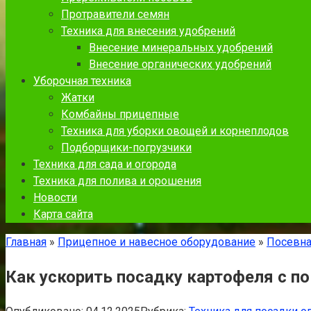
Протравители семян
Техника для внесения удобрений
Внесение минеральных удобрений
Внесение органических удобрений
Уборочная техника
Жатки
Комбайны прицепные
Техника для уборки овощей и корнеплодов
Подборщики-погрузчики
Техника для сада и огорода
Техника для полива и орошения
Новости
Карта сайта
Главная
»
Прицепное и навесное оборудование
»
Посевна
Как ускорить посадку картофеля с 