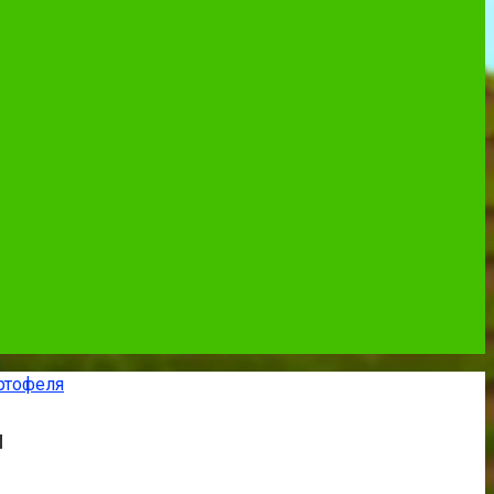
ртофеля
ы