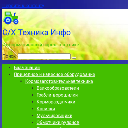
Перейти к контенту
С/Х Техника Инфо
Информационный портал о технике
Поиск:
База знаний
Прицепное и навесное оборудование
Кормозаготовительная техника
Валкообразователи
Грабли-ворошилки
Кормораздатчики
Косилки
Мульчировщики
Обмотчики рулонов