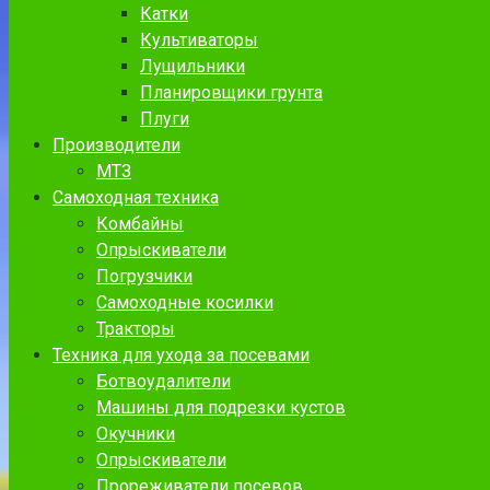
Катки
Культиваторы
Лущильники
Планировщики грунта
Плуги
Производители
МТЗ
Самоходная техника
Комбайны
Опрыскиватели
Погрузчики
Самоходные косилки
Тракторы
Техника для ухода за посевами
Ботвоудалители
Машины для подрезки кустов
Окучники
Опрыскиватели
Прореживатели посевов