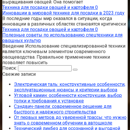
выращивания овощей. Она помогает
Техника для посадки овощей и картофеля
0
Инновации в мировой технике для посадки в 2023 году
В последние годы мир оказался в ситуации, когда
инновации в различных областях становятся критически
Техника для посадки овощей и картофеля
0
Полезные советы по использованию спецтехники для
овощных культур
Введение Использование специализированной техники
является ключевым элементом современного
овощеводства. Правильное применение техники
позволяет повысить
Поиск:
Свежие записи
Электрическая таль: конструктивные особенности,
эксплуатационные нюансы и критерии выбора
Угловой камин: особенности конструкции, выбор
топки и требования к установке
Сэндвич-панели: современное решение для
быстрого и надёжного строительства
От первых метров до уверенной трассы: что нужно
знать о современном обучении в автошколе
Технический ликбез для осознанной и выгодной