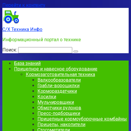
Перейти к контенту
С/Х Техника Инфо
Информационный портал о технике
Поиск:
База знаний
Прицепное и навесное оборудование
Кормозаготовительная техника
Валкообразователи
Грабли-ворошилки
Кормораздатчики
Косилки
Мульчировщики
Обмотчики рулонов
Пресс-подборщики
Прицепные кормоуборочные комбайны
Прицепы, накопители
Стогометатели