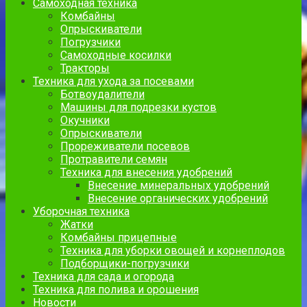
Самоходная техника
Комбайны
Опрыскиватели
Погрузчики
Самоходные косилки
Тракторы
Техника для ухода за посевами
Ботвоудалители
Машины для подрезки кустов
Окучники
Опрыскиватели
Прореживатели посевов
Протравители семян
Техника для внесения удобрений
Внесение минеральных удобрений
Внесение органических удобрений
Уборочная техника
Жатки
Комбайны прицепные
Техника для уборки овощей и корнеплодов
Подборщики-погрузчики
Техника для сада и огорода
Техника для полива и орошения
Новости