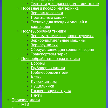
Тележки для транспортировки тюков
Посевная и посадочная техника
Зерновые сеялки
Пропашные сеялки
Техника для посадки овощей и
картофеля
Послеуборочная техника
Зернометатели и зернопогрузчики
Зерноочистительные машины
Зерносушилки
Оборудование для хранения зерна
Транспортеры зерна
Почвообрабатывающая техника
Бороны
Глубокорыхлители
Гребнеобразователи
Катки
Культиваторы
Лущильники
Планировщики грунта
Плуги
Производители
МТЗ