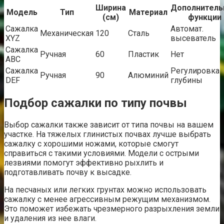
Ширина
Дополнител
Модель
Тип
Материал
(см)
функции
Сажалка
Автомат.
Механическая
120
Сталь
XYZ
высеватель
Сажалка
Ручная
60
Пластик
Нет
ABC
Сажалка
Регулировка
Ручная
90
Алюминий
DEF
глубины
Подбор сажалки по типу почвы
Выбор сажалки также зависит от типа почвы на вашем
участке. На тяжелых глинистых почвах лучше выбрать
сажалку с хорошими ножами, которые смогут
справиться с такими условиями. Модели с острыми
лезвиями помогут эффективно рыхлить и
подготавливать почву к высадке.
На песчаных или легких грунтах можно использовать
сажалку с менее агрессивным режущим механизмом.
Это поможет избежать чрезмерного разрыхления земли
и удаления из нее влаги.