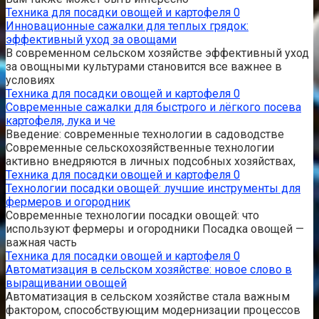
Техника для посадки овощей и картофеля
0
Инновационные сажалки для теплых грядок:
эффективный уход за овощами
В современном сельском хозяйстве эффективный уход
за овощными культурами становится все важнее в
условиях
Техника для посадки овощей и картофеля
0
Современные сажалки для быстрого и лёгкого посева
картофеля, лука и че
Введение: современные технологии в садоводстве
Современные сельскохозяйственные технологии
активно внедряются в личных подсобных хозяйствах,
Техника для посадки овощей и картофеля
0
Технологии посадки овощей: лучшие инструменты для
фермеров и огородник
Современные технологии посадки овощей: что
используют фермеры и огородники Посадка овощей —
важная часть
Техника для посадки овощей и картофеля
0
Автоматизация в сельском хозяйстве: новое слово в
выращивании овощей
Автоматизация в сельском хозяйстве стала важным
фактором, способствующим модернизации процессов