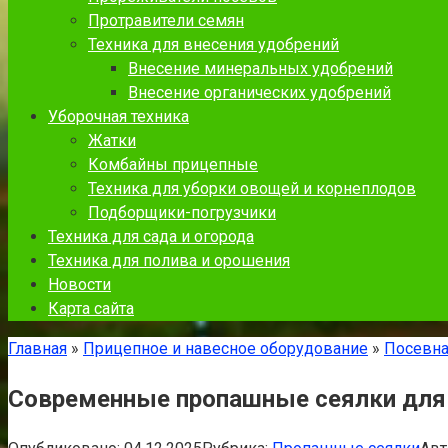
Протравители семян
Техника для внесения удобрений
Внесение минеральных удобрений
Внесение органических удобрений
Уборочная техника
Жатки
Комбайны прицепные
Техника для уборки овощей и корнеплодов
Подборщики-погрузчики
Техника для сада и огорода
Техника для полива и орошения
Новости
Карта сайта
Главная
»
Прицепное и навесное оборудование
»
Посевна
Современные пропашные сеялки для 