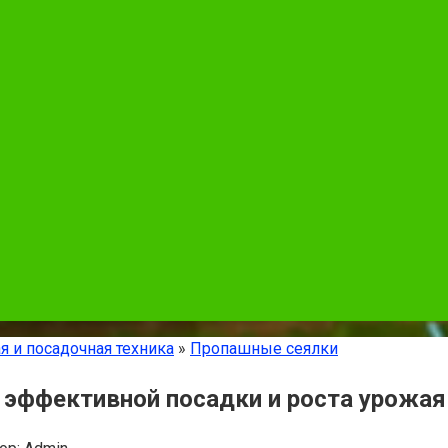
я и посадочная техника
»
Пропашные сеялки
эффективной посадки и роста урожая