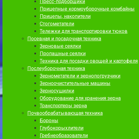
Пресс-подборщики
Прицепные кормоуборочные комбайны
Прицепы, накопители
Стогометатели
Тележки для транспортировки тюков
Посевная и посадочная техника
Зерновые сеялки
Пропашные сеялки
Техника для посадки овощей и картофеля
Послеуборочная техника
Зернометатели и зернопогрузчики
Зерноочистительные машины
Зерносушилки
Оборудование для хранения зерна
Транспортеры зерна
Почвообрабатывающая техника
Бороны
Глубокорыхлители
Гребнеобразователи