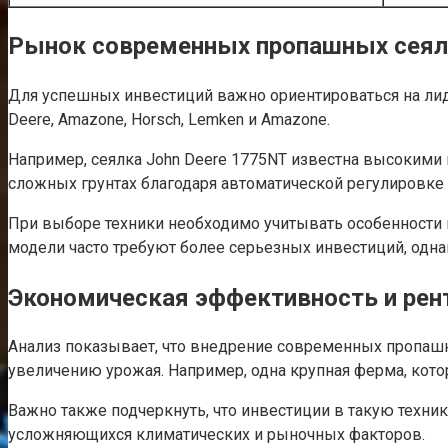
Рынок современных пропашных сеял
Для успешных инвестиций важно ориентироваться на ли
Deere, Amazone, Horsch, Lemken и Amazone.
Например, сеялка John Deere 1775NT известна высокими 
сложных грунтах благодаря автоматической регулировке
При выборе техники необходимо учитывать особенности 
модели часто требуют более серьезных инвестиций, однако
Экономическая эффективность и рен
Анализ показывает, что внедрение современных пропашн
увеличению урожая. Например, одна крупная ферма, кото
Важно также подчеркнуть, что инвестиции в такую техни
усложняющихся климатических и рыночных факторов.