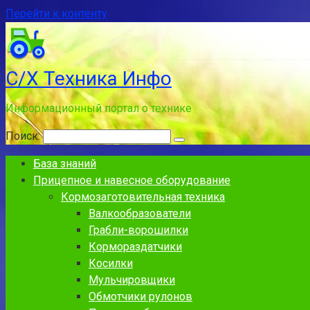
Перейти к контенту
С/Х Техника Инфо
Информационный портал о технике
Поиск:
База знаний
Прицепное и навесное оборудование
Кормозаготовительная техника
Валкообразователи
Грабли-ворошилки
Кормораздатчики
Косилки
Мульчировщики
Обмотчики рулонов