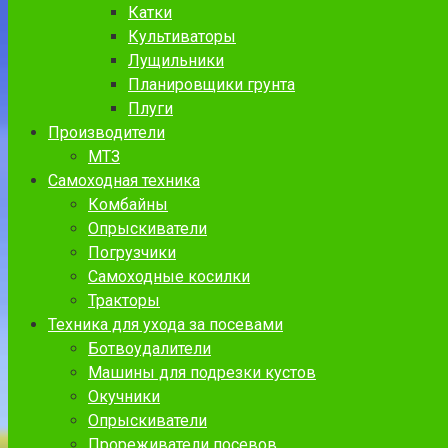
Катки
Культиваторы
Лущильники
Планировщики грунта
Плуги
Производители
МТЗ
Самоходная техника
Комбайны
Опрыскиватели
Погрузчики
Самоходные косилки
Тракторы
Техника для ухода за посевами
Ботвоудалители
Машины для подрезки кустов
Окучники
Опрыскиватели
Прореживатели посевов