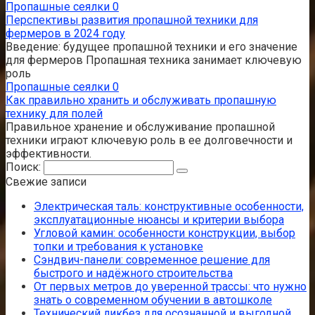
Пропашные сеялки
0
Перспективы развития пропашной техники для
фермеров в 2024 году
Введение: будущее пропашной техники и его значение
для фермеров Пропашная техника занимает ключевую
роль
Пропашные сеялки
0
Как правильно хранить и обслуживать пропашную
технику для полей
Правильное хранение и обслуживание пропашной
техники играют ключевую роль в ее долговечности и
эффективности.
Поиск:
Свежие записи
Электрическая таль: конструктивные особенности,
эксплуатационные нюансы и критерии выбора
Угловой камин: особенности конструкции, выбор
топки и требования к установке
Сэндвич-панели: современное решение для
быстрого и надёжного строительства
От первых метров до уверенной трассы: что нужно
знать о современном обучении в автошколе
Технический ликбез для осознанной и выгодной