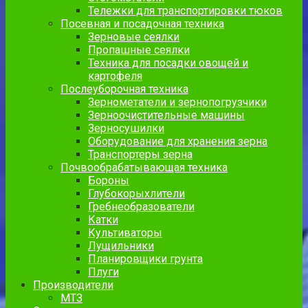
Тележки для транспортировки тюков
Посевная и посадочная техника
Зерновые сеялки
Пропашные сеялки
Техника для посадки овощей и
картофеля
Послеуборочная техника
Зернометатели и зернопогрузчики
Зерноочистительные машины
Зерносушилки
Оборудование для хранения зерна
Транспортеры зерна
Почвообрабатывающая техника
Бороны
Глубокорыхлители
Гребнеобразователи
Катки
Культиваторы
Лущильники
Планировщики грунта
Плуги
Производители
МТЗ