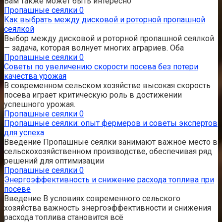
Вам также может быть интересно
Пропашные сеялки
0
Как выбрать между дисковой и роторной пропашной
сеялкой
Выбор между дисковой и роторной пропашной сеялкой
— задача, которая волнует многих аграриев. Оба
Пропашные сеялки
0
Советы по увеличению скорости посева без потери
качества урожая
В современном сельском хозяйстве высокая скорость
посева играет критическую роль в достижении
успешного урожая.
Пропашные сеялки
0
Пропашные сеялки: опыт фермеров и советы экспертов
для успеха
Введение Пропашные сеялки занимают важное место в
сельскохозяйственном производстве, обеспечивая ряд
решений для оптимизации
Пропашные сеялки
0
Энергоэффективность и снижение расхода топлива при
посеве
Введение В условиях современного сельского
хозяйства важность энергоэффективности и снижения
расхода топлива становится всё