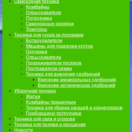
Самоходная техника
Комбайны
Опрыскиватели
Погрузчики
Самоходные косилки
Тракторы
Техника для ухода за посевами
Ботвоудалители
Машины для подрезки кустов
Окучники
Опрыскиватели
Прореживатели посевов
Протравители семян
Техника для внесения удобрений
Внесение минеральных удобрений
Внесение органических удобрений
Уборочная техника
Жатки
Комбайны прицепные
Техника для уборки овощей и корнеплодов
Подборщики-погрузчики
Техника для сада и огорода
Техника для полива и орошения
Новости