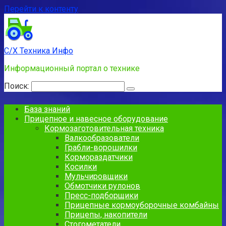
Перейти к контенту
С/Х Техника Инфо
Информационный портал о технике
Поиск:
База знаний
Прицепное и навесное оборудование
Кормозаготовительная техника
Валкообразователи
Грабли-ворошилки
Кормораздатчики
Косилки
Мульчировщики
Обмотчики рулонов
Пресс-подборщики
Прицепные кормоуборочные комбайны
Прицепы, накопители
Стогометатели