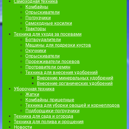
Самоходная техника
Комбайны
Опрыскиватели
Погрузчики
Самоходные косилки
Тракторы
Техника для ухода за посевами
Ботвоудалители
Машины для подрезки кустов
Окучники
Опрыскиватели
Прореживатели посевов
Протравители семян
Техника для внесения удобрений
Внесение минеральных удобрений
Внесение органических удобрений
Уборочная техника
Жатки
Комбайны прицепные
Техника для уборки овощей и корнеплодов
Подборщики-погрузчики
Техника для сада и огорода
Техника для полива и орошения
Новости