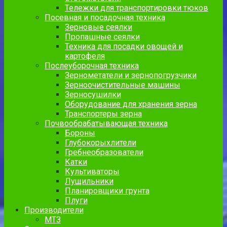
Тележки для транспортировки тюков
Посевная и посадочная техника
Зерновые сеялки
Пропашные сеялки
Техника для посадки овощей и
картофеля
Послеуборочная техника
Зернометатели и зернопогрузчики
Зерноочистительные машины
Зерносушилки
Оборудование для хранения зерна
Транспортеры зерна
Почвообрабатывающая техника
Бороны
Глубокорыхлители
Гребнеобразователи
Катки
Культиваторы
Лущильники
Планировщики грунта
Плуги
Производители
МТЗ