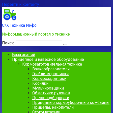
Перейти к контенту
С/Х Техника Инфо
Информационный портал о технике
Поиск:
База знаний
Прицепное и навесное оборудование
Кормозаготовительная техника
Валкообразователи
Грабли-ворошилки
Кормораздатчики
Косилки
Мульчировщики
Обмотчики рулонов
Пресс-подборщики
Прицепные кормоуборочные комбайны
Прицепы, накопители
Стогометатели