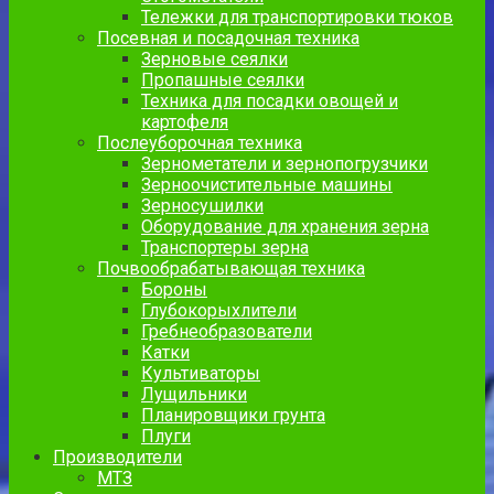
Тележки для транспортировки тюков
Посевная и посадочная техника
Зерновые сеялки
Пропашные сеялки
Техника для посадки овощей и
картофеля
Послеуборочная техника
Зернометатели и зернопогрузчики
Зерноочистительные машины
Зерносушилки
Оборудование для хранения зерна
Транспортеры зерна
Почвообрабатывающая техника
Бороны
Глубокорыхлители
Гребнеобразователи
Катки
Культиваторы
Лущильники
Планировщики грунта
Плуги
Производители
МТЗ