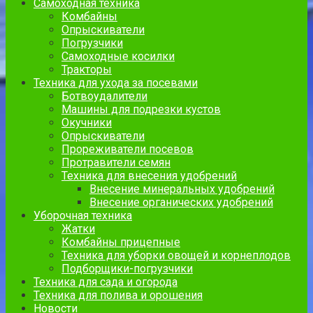
Самоходная техника
Комбайны
Опрыскиватели
Погрузчики
Самоходные косилки
Тракторы
Техника для ухода за посевами
Ботвоудалители
Машины для подрезки кустов
Окучники
Опрыскиватели
Прореживатели посевов
Протравители семян
Техника для внесения удобрений
Внесение минеральных удобрений
Внесение органических удобрений
Уборочная техника
Жатки
Комбайны прицепные
Техника для уборки овощей и корнеплодов
Подборщики-погрузчики
Техника для сада и огорода
Техника для полива и орошения
Новости