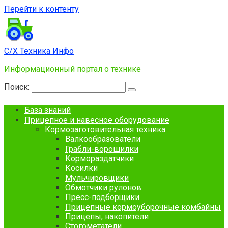
Перейти к контенту
С/Х Техника Инфо
Информационный портал о технике
Поиск:
База знаний
Прицепное и навесное оборудование
Кормозаготовительная техника
Валкообразователи
Грабли-ворошилки
Кормораздатчики
Косилки
Мульчировщики
Обмотчики рулонов
Пресс-подборщики
Прицепные кормоуборочные комбайны
Прицепы, накопители
Стогометатели