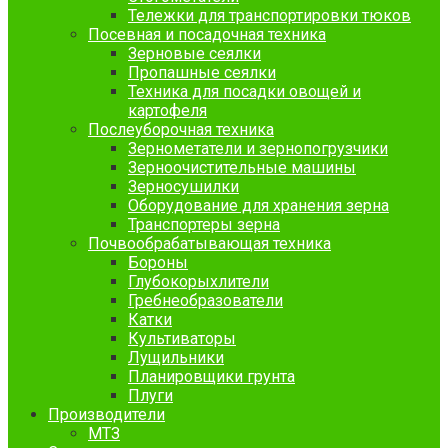
Тележки для транспортировки тюков
Посевная и посадочная техника
Зерновые сеялки
Пропашные сеялки
Техника для посадки овощей и
картофеля
Послеуборочная техника
Зернометатели и зернопогрузчики
Зерноочистительные машины
Зерносушилки
Оборудование для хранения зерна
Транспортеры зерна
Почвообрабатывающая техника
Бороны
Глубокорыхлители
Гребнеобразователи
Катки
Культиваторы
Лущильники
Планировщики грунта
Плуги
Производители
МТЗ