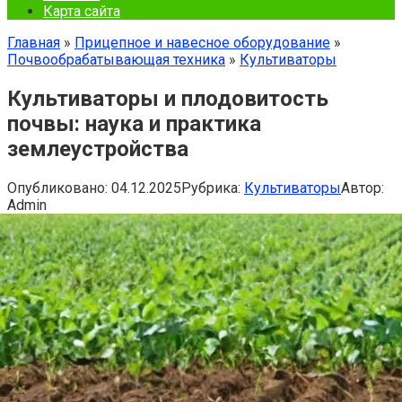
Карта сайта
Главная
»
Прицепное и навесное оборудование
»
Почвообрабатывающая техника
»
Культиваторы
Культиваторы и плодовитость
почвы: наука и практика
землеустройства
Опубликовано:
04.12.2025
Рубрика:
Культиваторы
Автор:
Admin