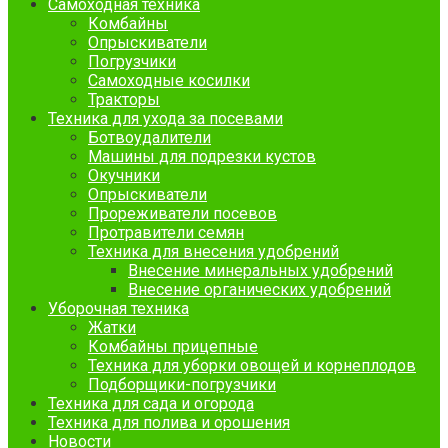
Самоходная техника
Комбайны
Опрыскиватели
Погрузчики
Самоходные косилки
Тракторы
Техника для ухода за посевами
Ботвоудалители
Машины для подрезки кустов
Окучники
Опрыскиватели
Прореживатели посевов
Протравители семян
Техника для внесения удобрений
Внесение минеральных удобрений
Внесение органических удобрений
Уборочная техника
Жатки
Комбайны прицепные
Техника для уборки овощей и корнеплодов
Подборщики-погрузчики
Техника для сада и огорода
Техника для полива и орошения
Новости