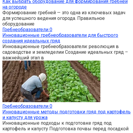
Как выбрать оборудование для формирования гребней
на огороде
Формирование гребней — это одна из ключевых задач
для успешного ведения огорода. Правильное
оборудование
Гребнеобразователи
0
Инновационные гребнеобразователи для быстрого
создания идеальных гряд
Инновационные гребнеобразователи: революция в
садоводстве и земледелии Создание идеальных гряд –
важнейший этап в
Гребнеобразователи
0
Инновационные методы подготовки гряд под картофель
и капусту для урожа
Инновационные подходы к подготовке гряд под
картофель и капусту Подготовка почвы перед посадкой