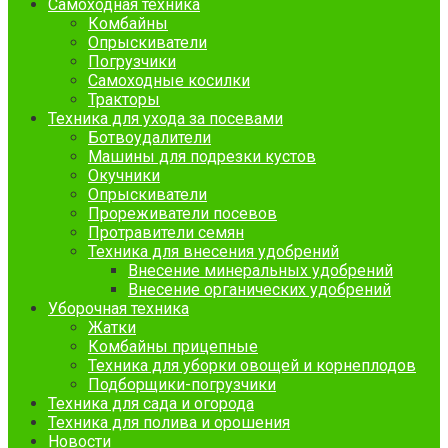
Самоходная техника
Комбайны
Опрыскиватели
Погрузчики
Самоходные косилки
Тракторы
Техника для ухода за посевами
Ботвоудалители
Машины для подрезки кустов
Окучники
Опрыскиватели
Прореживатели посевов
Протравители семян
Техника для внесения удобрений
Внесение минеральных удобрений
Внесение органических удобрений
Уборочная техника
Жатки
Комбайны прицепные
Техника для уборки овощей и корнеплодов
Подборщики-погрузчики
Техника для сада и огорода
Техника для полива и орошения
Новости