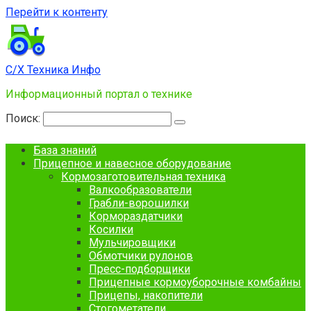
Перейти к контенту
С/Х Техника Инфо
Информационный портал о технике
Поиск:
База знаний
Прицепное и навесное оборудование
Кормозаготовительная техника
Валкообразователи
Грабли-ворошилки
Кормораздатчики
Косилки
Мульчировщики
Обмотчики рулонов
Пресс-подборщики
Прицепные кормоуборочные комбайны
Прицепы, накопители
Стогометатели