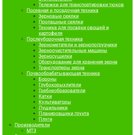
Тележки для транспортировки тюков
Посевная и посадочная техника
Зерновые сеялки
Пропашные сеялки
Техника для посадки овощей и
картофеля
Послеуборочная техника
Зернометатели и зернопогрузчики
Зерноочистительные машины
Зерносушилки
Оборудование для хранения зерна
Транспортеры зерна
Почвообрабатывающая техника
Бороны
Глубокорыхлители
Гребнеобразователи
Катки
Культиваторы
Лущильники
Планировщики грунта
Плуги
Производители
МТЗ