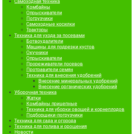
Самоходная техника
Комбайны
Опрыскиватели
Погрузчики
Самоходные косилки
Тракторы
Техника для ухода за посевами
Ботвоудалители
Машины для подрезки кустов
Окучники
Опрыскиватели
Прореживатели посевов
Протравители семян
Техника для внесения удобрений
Внесение минеральных удобрений
Внесение органических удобрений
Уборочная техника
Жатки
Комбайны прицепные
Техника для уборки овощей и корнеплодов
Подборщики-погрузчики
Техника для сада и огорода
Техника для полива и орошения
Новости