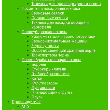
Тележки для транспортировки тюков
Посевная и посадочная техника
Зерновые сеялки
Пропашные сеялки
Техника для посадки овощей и
картофеля
Послеуборочная техника
Зернометатели и зернопогрузчики
Зерноочистительные машины
Зерносушилки
Оборудование для хранения зерна
Транспортеры зерна
Почвообрабатывающая техника
Бороны
Глубокорыхлители
Гребнеобразователи
Катки
Культиваторы
Лущильники
Планировщики грунта
Плуги
Производители
МТЗ