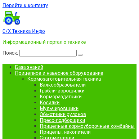
Перейти к контенту
С/Х Техника Инфо
Информационный портал о технике
Поиск:
База знаний
Прицепное и навесное оборудование
Кормозаготовительная техника
Валкообразователи
Грабли-ворошилки
Кормораздатчики
Косилки
Мульчировщики
Обмотчики рулонов
Пресс-подборщики
Прицепные кормоуборочные комбайны
Прицепы, накопители
Стогометатели