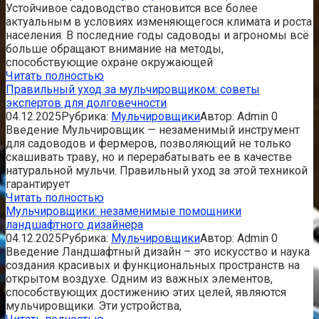
Устойчивое садоводство становится все более
актуальным в условиях изменяющегося климата и роста
населения. В последние годы садоводы и агрономы всё
больше обращают внимание на методы,
способствующие охране окружающей
Читать полностью
Правильный уход за мульчировщиком: советы
экспертов для долговечности
04.12.2025
Рубрика:
Мульчировщики
Автор:
Admin
0
Введение Мульчировщик — незаменимый инструмент
для садоводов и фермеров, позволяющий не только
скашивать траву, но и перерабатывать ее в качестве
натуральной мульчи. Правильный уход за этой техникой
гарантирует
Читать полностью
Мульчировщики: незаменимые помощники
ландшафтного дизайнера
04.12.2025
Рубрика:
Мульчировщики
Автор:
Admin
0
Введение Ландшафтный дизайн – это искусство и наука
создания красивых и функциональных пространств на
открытом воздухе. Одним из важных элементов,
способствующих достижению этих целей, являются
мульчировщики. Эти устройства,