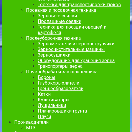
Тележки для транспортировки тюков
Посевная и посадочная техника
Зерновые сеялки
Пропашные сеялки
Техника для посадки овощей и
картофеля
Послеуборочная техника
Зернометатели и зернопогрузчики
Зерноочистительные машины
Зерносушилки
Оборудование для хранения зерна
Транспортеры зерна
Почвообрабатывающая техника
Бороны
Глубокорыхлители
Гребнеобразователи
Катки
Культиваторы
Лущильники
Планировщики грунта
Плуги
Производители
МТЗ