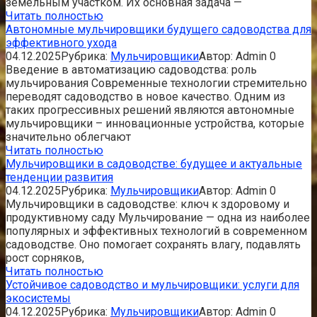
земельным участком. Их основная задача —
Читать полностью
Автономные мульчировщики будущего садоводства для
эффективного ухода
04.12.2025
Рубрика:
Мульчировщики
Автор:
Admin
0
Введение в автоматизацию садоводства: роль
мульчирования Современные технологии стремительно
переводят садоводство в новое качество. Одним из
таких прогрессивных решений являются автономные
мульчировщики – инновационные устройства, которые
значительно облегчают
Читать полностью
Мульчировщики в садоводстве: будущее и актуальные
тенденции развития
04.12.2025
Рубрика:
Мульчировщики
Автор:
Admin
0
Мульчировщики в садоводстве: ключ к здоровому и
продуктивному саду Мульчирование — одна из наиболее
популярных и эффективных технологий в современном
садоводстве. Оно помогает сохранять влагу, подавлять
рост сорняков,
Читать полностью
Устойчивое садоводство и мульчировщики: услуги для
экосистемы
04.12.2025
Рубрика:
Мульчировщики
Автор:
Admin
0