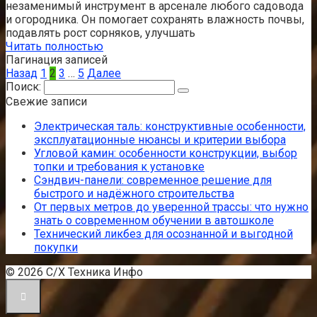
незаменимый инструмент в арсенале любого садовода
и огородника. Он помогает сохранять влажность почвы,
подавлять рост сорняков, улучшать
Читать полностью
Пагинация записей
Назад
1
2
3
…
5
Далее
Поиск:
Свежие записи
Электрическая таль: конструктивные особенности,
эксплуатационные нюансы и критерии выбора
Угловой камин: особенности конструкции, выбор
топки и требования к установке
Сэндвич-панели: современное решение для
быстрого и надёжного строительства
От первых метров до уверенной трассы: что нужно
знать о современном обучении в автошколе
Технический ликбез для осознанной и выгодной
покупки
© 2026 С/Х Техника Инфо