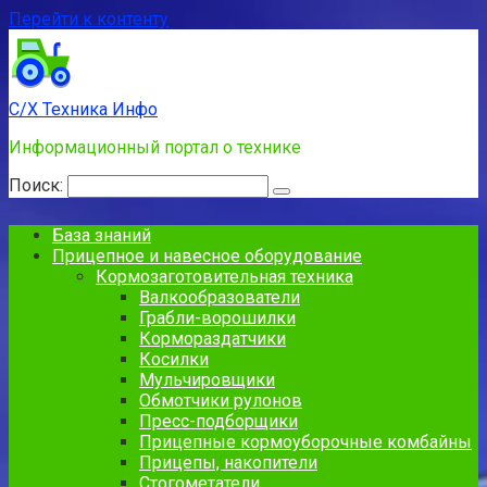
Перейти к контенту
С/Х Техника Инфо
Информационный портал о технике
Поиск:
База знаний
Прицепное и навесное оборудование
Кормозаготовительная техника
Валкообразователи
Грабли-ворошилки
Кормораздатчики
Косилки
Мульчировщики
Обмотчики рулонов
Пресс-подборщики
Прицепные кормоуборочные комбайны
Прицепы, накопители
Стогометатели