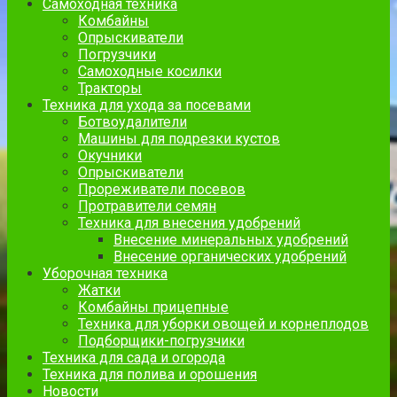
Самоходная техника
Комбайны
Опрыскиватели
Погрузчики
Самоходные косилки
Тракторы
Техника для ухода за посевами
Ботвоудалители
Машины для подрезки кустов
Окучники
Опрыскиватели
Прореживатели посевов
Протравители семян
Техника для внесения удобрений
Внесение минеральных удобрений
Внесение органических удобрений
Уборочная техника
Жатки
Комбайны прицепные
Техника для уборки овощей и корнеплодов
Подборщики-погрузчики
Техника для сада и огорода
Техника для полива и орошения
Новости