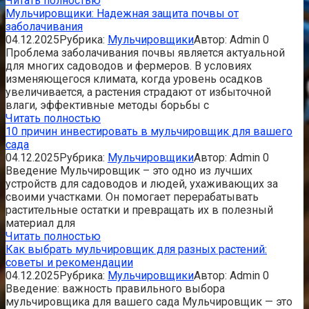
Читать полностью
Мульчировщики: Надежная защита почвы от
заболачивания
04.12.2025
Рубрика:
Мульчировщики
Автор:
Admin
0
Проблема заболачивания почвы является актуальной
для многих садоводов и фермеров. В условиях
изменяющегося климата, когда уровень осадков
увеличивается, а растения страдают от избыточной
влаги, эффективные методы борьбы с
Читать полностью
10 причин инвестировать в мульчировщик для вашего
сада
04.12.2025
Рубрика:
Мульчировщики
Автор:
Admin
0
Введение Мульчировщик – это одно из лучших
устройств для садоводов и людей, ухаживающих за
своими участками. Он помогает перерабатывать
растительные остатки и превращать их в полезный
материал для
Читать полностью
Как выбрать мульчировщик для разных растений:
советы и рекомендации
04.12.2025
Рубрика:
Мульчировщики
Автор:
Admin
0
Введение: важность правильного выбора
мульчировщика для вашего сада Мульчировщик — это