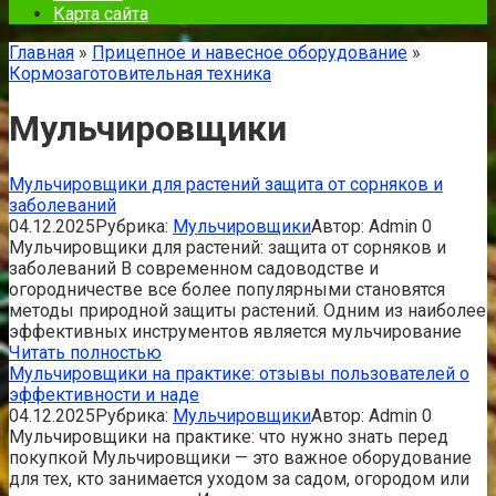
Карта сайта
Главная
»
Прицепное и навесное оборудование
»
Кормозаготовительная техника
Мульчировщики
Мульчировщики для растений защита от сорняков и
заболеваний
04.12.2025
Рубрика:
Мульчировщики
Автор:
Admin
0
Мульчировщики для растений: защита от сорняков и
заболеваний В современном садоводстве и
огородничестве все более популярными становятся
методы природной защиты растений. Одним из наиболее
эффективных инструментов является мульчирование
Читать полностью
Мульчировщики на практике: отзывы пользователей о
эффективности и наде
04.12.2025
Рубрика:
Мульчировщики
Автор:
Admin
0
Мульчировщики на практике: что нужно знать перед
покупкой Мульчировщики — это важное оборудование
для тех, кто занимается уходом за садом, огородом или