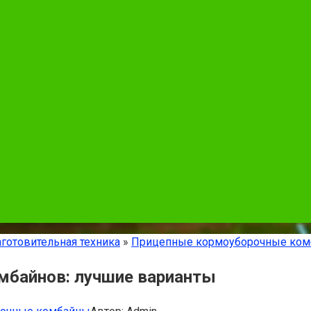
готовительная техника
»
Прицепные кормоуборочные ко
мбайнов: лучшие варианты