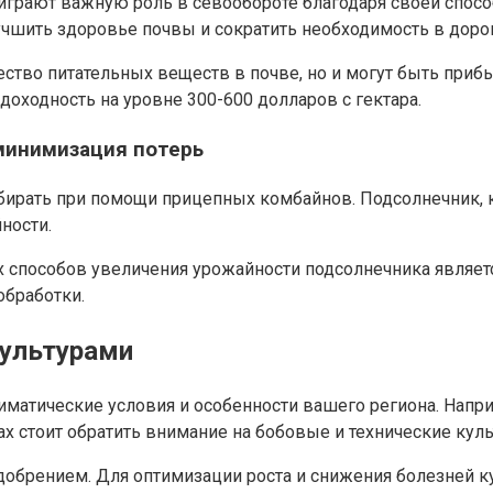
играют важную роль в севообороте благодаря своей спосо
чшить здоровье почвы и сократить необходимость в дорог
ество питательных веществ в почве, но и могут быть при
доходность на уровне 300-600 долларов с гектара.
 минимизация потерь
бирать при помощи прицепных комбайнов. Подсолнечник, ка
ности.
х способов увеличения урожайности подсолнечника являет
обработки.
культурами
иматические условия и особенности вашего региона. Напр
ах стоит обратить внимание на бобовые и технические куль
добрением. Для оптимизации роста и снижения болезней 