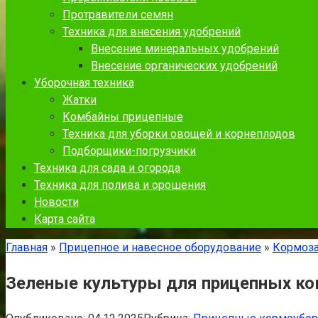
Протравители семян
Техника для внесения удобрений
Внесение минеральных удобрений
Внесение органических удобрений
Уборочная техника
Жатки
Комбайны прицепные
Техника для уборки овощей и корнеплодов
Подборщики-погрузчики
Техника для сада и огорода
Техника для полива и орошения
Новости
Карта сайта
Главная
»
Прицепное и навесное оборудование
»
Кормоза
Зеленые культуры для прицепных ко