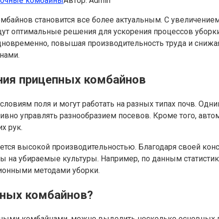
рочные комбайны
Автор:
Admin
мбайнов становится все более актуальным. С увеличением
ут оптимальные решения для ускорения процессов уборк
дновременно, повышая производительность труда и снижая
нами.
ния прицепных комбайнов
ловиям поля и могут работать на разных типах почв. Од
ивно управлять разнообразием посевов. Кроме того, авт
х рук.
тся высокой производительностью. Благодаря своей конс
ты на убираемые культуры. Например, по данным статисти
ционными методами уборки.
пных комбайнов?
пными комбайнами, можно выделить несколько основных гр