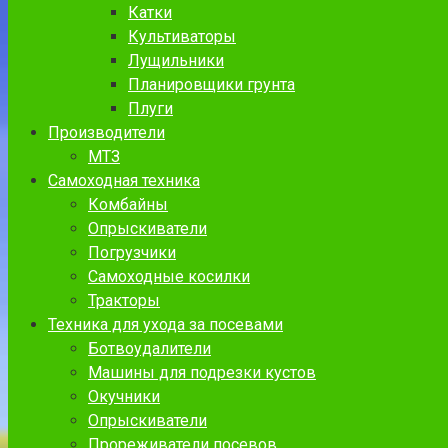
Катки
Культиваторы
Лущильники
Планировщики грунта
Плуги
Производители
МТЗ
Самоходная техника
Комбайны
Опрыскиватели
Погрузчики
Самоходные косилки
Тракторы
Техника для ухода за посевами
Ботвоудалители
Машины для подрезки кустов
Окучники
Опрыскиватели
Прореживатели посевов