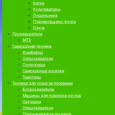
Катки
Культиваторы
Лущильники
Планировщики грунта
Плуги
Производители
МТЗ
Самоходная техника
Комбайны
Опрыскиватели
Погрузчики
Самоходные косилки
Тракторы
Техника для ухода за посевами
Ботвоудалители
Машины для подрезки кустов
Окучники
Опрыскиватели
Прореживатели посевов