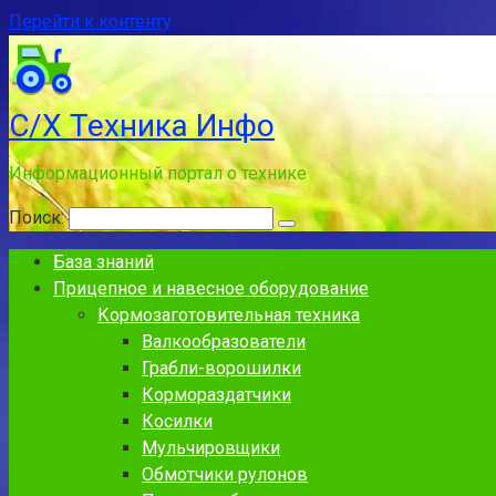
Перейти к контенту
С/Х Техника Инфо
Информационный портал о технике
Поиск:
База знаний
Прицепное и навесное оборудование
Кормозаготовительная техника
Валкообразователи
Грабли-ворошилки
Кормораздатчики
Косилки
Мульчировщики
Обмотчики рулонов