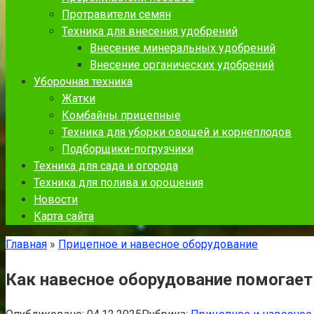
Протравители семян
Техника для внесения удобрений
Внесение минеральных удобрений
Внесение органических удобрений
Уборочная техника
Жатки
Комбайны прицепные
Техника для уборки овощей и корнеплодов
Подборщики-погрузчики
Техника для сада и огорода
Техника для полива и орошения
Новости
Карта сайта
Главная
»
Прицепное и навесное оборудование
Как навесное оборудование помогает