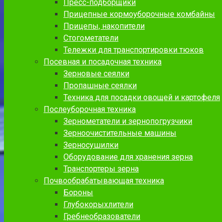
Пресс-подборщики
Прицепные кормоуборочные комбайны
Прицепы, накопители
Стогометатели
Тележки для транспортировки тюков
Посевная и посадочная техника
Зерновые сеялки
Пропашные сеялки
Техника для посадки овощей и картофеля
Послеуборочная техника
Зернометатели и зернопогрузчики
Зерноочистительные машины
Зерносушилки
Оборудование для хранения зерна
Транспортеры зерна
Почвообрабатывающая техника
Бороны
Глубокорыхлители
Гребнеобразователи