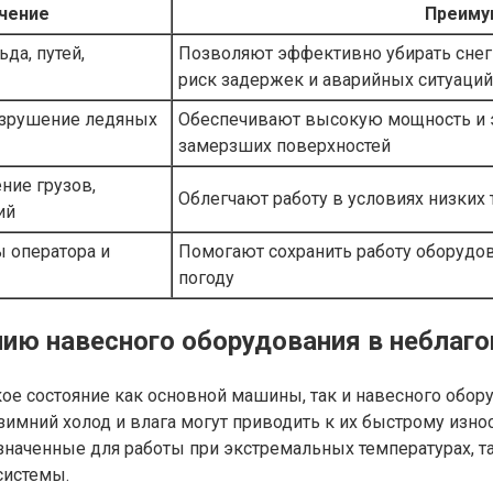
чение
Преиму
да, путей,
Позволяют эффективно убирать снег 
риск задержек и аварийных ситуаций
азрушение ледяных
Обеспечивают высокую мощность и э
замерзших поверхностей
ние грузов,
Облегчают работу в условиях низких
ий
 оператора и
Помогают сохранить работу оборудо
погоду
ию навесного оборудования в неблаг
кое состояние как основной машины, так и навесного об
имний холод и влага могут приводить к их быстрому износ
наченные для работы при экстремальных температурах, та
системы.